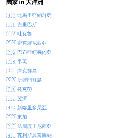
國家 in 大洋洲
🇲🇵 北馬里亞納群島
🇰🇮 吉里巴斯
🇹🇻 吐瓦魯
🇫🇲 密克羅尼西亞
🇵🇬 巴布亞紐幾內亞
🇵🇼 帛琉
🇨🇰 庫克群島
🇸🇧 所羅門群島
🇹🇰 托克勞
🇫🇯 斐濟
🇳🇨 新喀里多尼亞
🇹🇴 東加
🇵🇫 法屬玻里尼西亞
🇼🇫 瓦利斯與富圖納