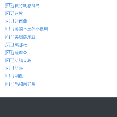
🇵🇳 皮特凱恩群島
🇳🇺 紐埃
🇳🇿 紐西蘭
🇺🇲 美國本土外小島嶼
🇦🇸 美屬薩摩亞
🇻🇺 萬那杜
🇼🇸 薩摩亞
🇳🇫 諾福克島
🇳🇷 諾魯
🇬🇺 關島
🇲🇭 馬紹爾群島