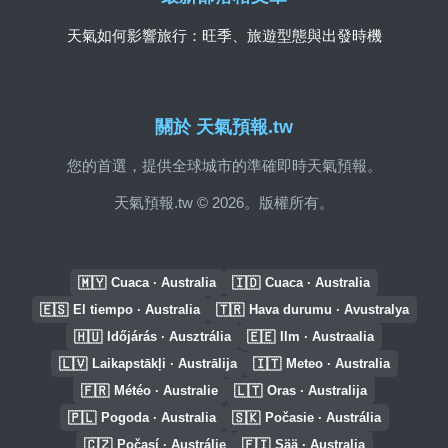
天氣如何影響旅行：旺季、旅遊型態與出發時機
關於 天氣預報.tw
您的首選，提供全球城市的準確即時天氣預報。
天氣預報.tw © 2026。版權所有。
🇲🇾
🇮🇩
Cuaca · Australia
Cuaca · Australia
🇪🇸
🇹🇷
El tiempo · Australia
Hava durumu · Avustralya
🇭🇺
🇪🇪
Időjárás · Ausztrália
Ilm · Austraalia
🇱🇻
🇮🇹
Laikapstākļi · Austrālija
Meteo · Australia
🇫🇷
🇱🇹
Météo · Australie
Oras · Australija
🇵🇱
🇸🇰
Pogoda · Australia
Počasie · Austrália
🇨🇿
🇫🇮
Počasí · Austrálie
Sää · Australia