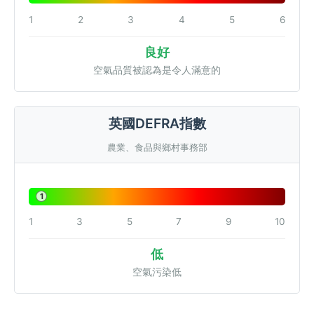
1
2
3
4
5
6
良好
空氣品質被認為是令人滿意的
英國DEFRA指數
農業、食品與鄉村事務部
1
1
3
5
7
9
10
低
空氣污染低