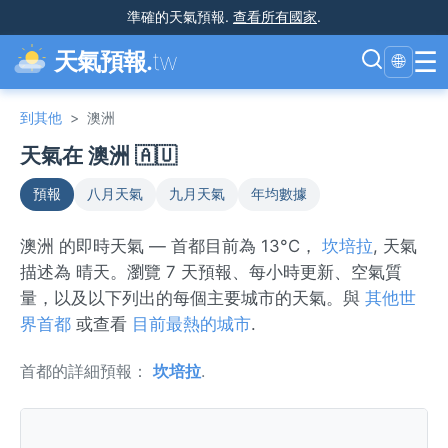
準確的天氣預報
.
查看所有國家
.
☰
天氣預報.
tw
🌐
到其他
>
澳洲
天氣在 澳洲 🇦🇺
預報
八月天氣
九月天氣
年均數據
澳洲 的即時天氣 — 首都目前為 13°C，
坎培拉
, 天氣
描述為 晴天。瀏覽 7 天預報、每小時更新、空氣質
量，以及以下列出的每個主要城市的天氣。與
其他世
界首都
或查看
目前最熱的城市
.
首都的詳細預報：
坎培拉
.