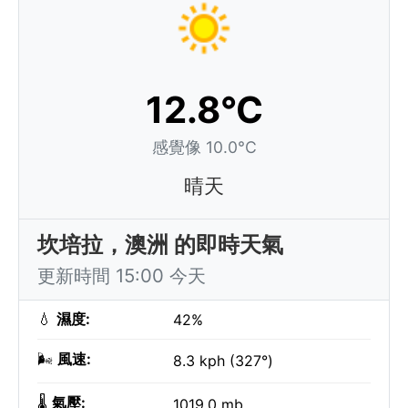
12.8°C
感覺像 10.0°C
晴天
坎培拉，澳洲 的即時天氣
更新時間 15:00 今天
💧
濕度:
42%
🌬️
風速:
8.3 kph (327°)
🌡️
氣壓:
1019.0 mb