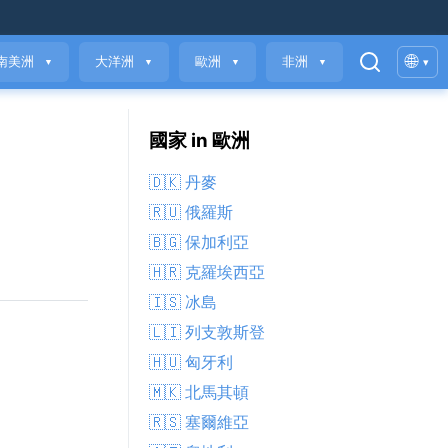
🌐
南美洲
大洋洲
歐洲
非洲
▾
▼
▼
▼
▼
國家 in 歐洲
🇩🇰 丹麥
🇷🇺 俄羅斯
🇧🇬 保加利亞
🇭🇷 克羅埃西亞
🇮🇸 冰島
🇱🇮 列支敦斯登
🇭🇺 匈牙利
🇲🇰 北馬其頓
🇷🇸 塞爾維亞