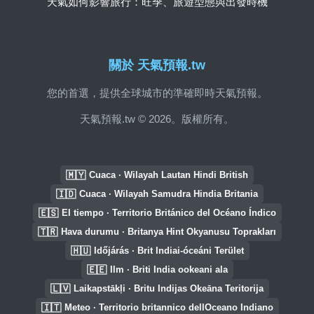
天氣如何影響旅行：旺季、旅遊型態與出發時機
關於 天氣預報.tw
您的首選，提供全球城市的準確即時天氣預報。
天氣預報.tw © 2026。版權所有。
🇲🇾
Cuaca · Wilayah Lautan Hindi British
🇮🇩
Cuaca · Wilayah Samudra Hindia Britania
🇪🇸
El tiempo · Territorio Británico del Océano Índico
🇹🇷
Hava durumu · Britanya Hint Okyanusu Toprakları
🇭🇺
Időjárás · Brit Indiai-óceáni Terület
🇪🇪
Ilm · Briti India ookeani ala
🇱🇻
Laikapstākļi · Britu Indijas Okeāna Teritorija
🇮🇹
Meteo · Territorio britannico dellOceano Indiano