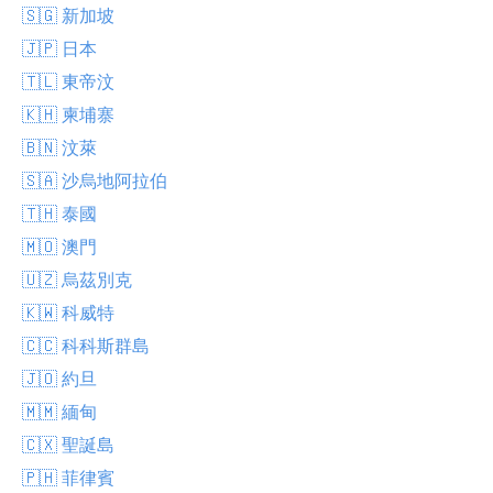
🇸🇬 新加坡
🇯🇵 日本
🇹🇱 東帝汶
🇰🇭 柬埔寨
🇧🇳 汶萊
🇸🇦 沙烏地阿拉伯
🇹🇭 泰國
🇲🇴 澳門
🇺🇿 烏茲別克
🇰🇼 科威特
🇨🇨 科科斯群島
🇯🇴 約旦
🇲🇲 緬甸
🇨🇽 聖誕島
🇵🇭 菲律賓