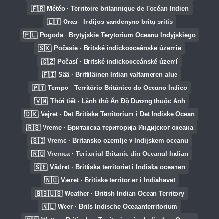
🇫🇷
Météo · Territoire britannique de l'océan Indien
🇱🇹
Oras · Indijos vandenyno britų sritis
🇵🇱
Pogoda · Brytyjskie Terytorium Oceanu Indyjskiego
🇸🇰
Počasie · Britské indickooceánske územie
🇨🇿
Počasí · Britské indickooceánské území
🇫🇮
Sää · Brittiläinen Intian valtameren alue
🇵🇹
Tempo · Território Britânico do Oceano Índico
🇻🇳
Thời tiết · Lãnh thổ Ấn Độ Dương thuộc Anh
🇩🇰
Vejret · Det Britiske Territorium i Det Indiske Ocean
🇷🇸
Vreme · Британска територија Индијског океана
🇸🇮
Vreme · Britansko ozemlje v Indijskem oceanu
🇷🇴
Vremea · Teritoriul Britanic din Oceanul Indian
🇸🇪
Vädret · Brittiska territoriet i Indiska oceanen
🇳🇴
Været · Britiske territorier i Indiahavet
🇬🇧🇺🇸
Weather · British Indian Ocean Territory
🇳🇱
Weer · Brits Indische Oceaanterritorium