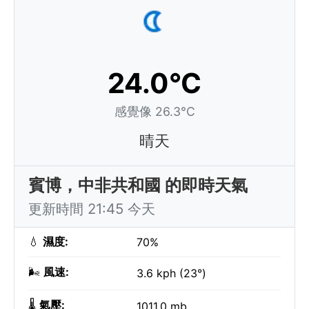
24.0°C
感覺像 26.3°C
晴天
賓博，中非共和國 的即時天氣
更新時間 21:45 今天
💧
濕度:
70%
🌬️
風速:
3.6 kph (23°)
🌡️
氣壓:
1011.0 mb