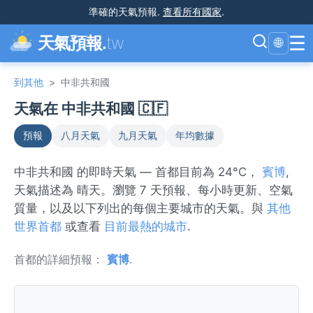
準確的天氣預報
.
查看所有國家
.
☰
天氣預報.
tw
🌐
到其他
>
中非共和國
天氣在 中非共和國 🇨🇫
預報
八月天氣
九月天氣
年均數據
中非共和國 的即時天氣 — 首都目前為 24°C，
賓博
,
天氣描述為 晴天。瀏覽 7 天預報、每小時更新、空氣
質量，以及以下列出的每個主要城市的天氣。與
其他
世界首都
或查看
目前最熱的城市
.
首都的詳細預報：
賓博
.