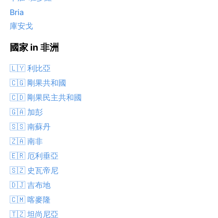
Bria
庫安戈
國家 in 非洲
🇱🇾 利比亞
🇨🇬 剛果共和國
🇨🇩 剛果民主共和國
🇬🇦 加彭
🇸🇸 南蘇丹
🇿🇦 南非
🇪🇷 厄利垂亞
🇸🇿 史瓦帝尼
🇩🇯 吉布地
🇨🇲 喀麥隆
🇹🇿 坦尚尼亞