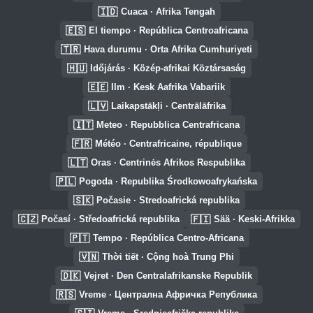
🇮🇩
Cuaca · Afrika Tengah
🇪🇸
El tiempo · República Centroafricana
🇹🇷
Hava durumu · Orta Afrika Cumhuriyeti
🇭🇺
Időjárás · Közép-afrikai Köztársaság
🇪🇪
Ilm · Kesk Aafrika Vabariik
🇱🇻
Laikapstākļi · Centrālāfrika
🇮🇹
Meteo · Repubblica Centrafricana
🇫🇷
Météo · Centrafricaine, république
🇱🇹
Oras · Centrinės Afrikos Respublika
🇵🇱
Pogoda · Republika Środkowoafrykańska
🇸🇰
Počasie · Stredoafrická republika
🇨🇿
🇫🇮
Počasí · Středoafrická republika
Sää · Keski-Afrikka
🇵🇹
Tempo · República Centro-Africana
🇻🇳
Thời tiết · Cộng hoà Trung Phi
🇩🇰
Vejret · Den Centralafrikanske Republik
🇷🇸
Vreme · Централна Афричка Република