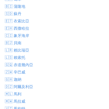
🇧🇮 蒲隆地
🇸🇩 蘇丹
🇪🇹 衣索比亞
🇪🇭 西撒哈拉
🇨🇮 象牙海岸
🇧🇯 貝南
🇱🇷 賴比瑞亞
🇱🇸 賴索托
🇬🇶 赤道幾內亞
🇿🇼 辛巴威
🇬🇭 迦納
🇩🇿 阿爾及利亞
🇲🇱 馬利
🇲🇼 馬拉威
🇾🇹 馬約特