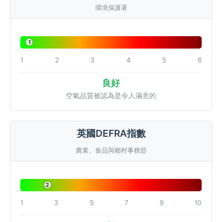
環境保護署
1
1
2
3
4
5
6
良好
空氣品質被認為是令人滿意的
英國DEFRA指數
農業、食品與鄉村事務部
2
1
3
5
7
9
10