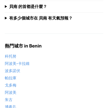
貝南 的首都是什麼？
有多少個城市在 貝南 有天氣預報？
熱門城市 in Benin
科托努
阿波美-卡拉維
波多諾伏
帕拉庫
戈多梅
阿波美
朱古
博希孔