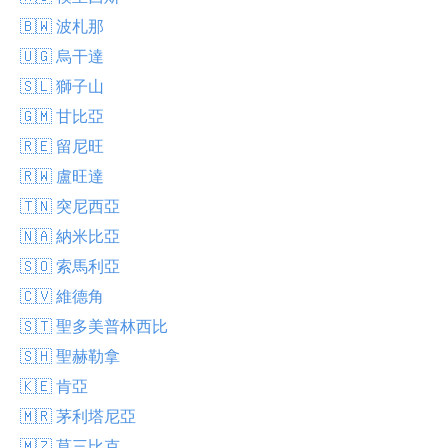
🇧🇼 波札那
🇺🇬 烏干達
🇸🇱 獅子山
🇬🇲 甘比亞
🇷🇪 留尼旺
🇷🇼 盧旺達
🇹🇳 突尼西亞
🇳🇦 納米比亞
🇸🇴 索馬利亞
🇨🇻 維德角
🇸🇹 聖多美普林西比
🇸🇭 聖赫勒拿
🇰🇪 肯亞
🇲🇷 茅利塔尼亞
🇲🇿 莫三比克