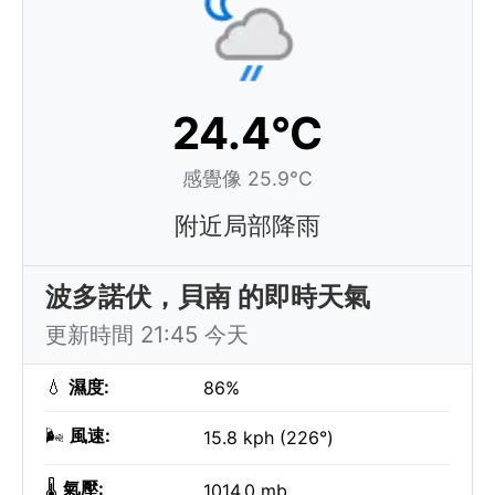
24.4°C
感覺像 25.9°C
附近局部降雨
波多諾伏，貝南 的即時天氣
更新時間 21:45 今天
💧
濕度:
86%
🌬️
風速:
15.8 kph (226°)
🌡️
氣壓:
1014.0 mb