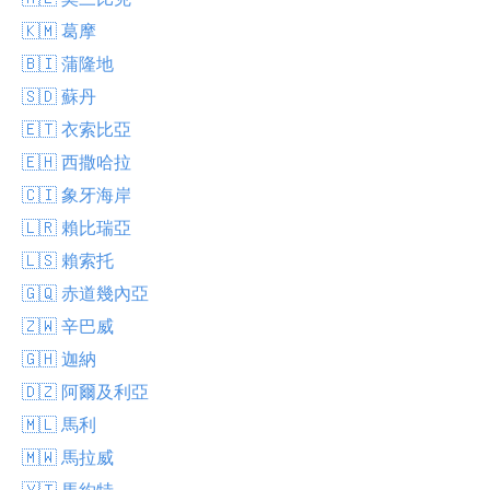
🇰🇲 葛摩
🇧🇮 蒲隆地
🇸🇩 蘇丹
🇪🇹 衣索比亞
🇪🇭 西撒哈拉
🇨🇮 象牙海岸
🇱🇷 賴比瑞亞
🇱🇸 賴索托
🇬🇶 赤道幾內亞
🇿🇼 辛巴威
🇬🇭 迦納
🇩🇿 阿爾及利亞
🇲🇱 馬利
🇲🇼 馬拉威
🇾🇹 馬約特