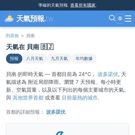
準確的天氣預報
.
查看所有國家
.
☰
天氣預報.
tw
🌐
到其他
>
貝南
天氣在 貝南 🇧🇯
預報
八月天氣
九月天氣
年均數據
貝南 的即時天氣 — 首都目前為 24°C，
波多諾伏
, 天
氣描述為 附近局部降雨。瀏覽 7 天預報、每小時更
新、空氣質量，以及以下列出的每個主要城市的天氣。
與
其他世界首都
或查看
目前最熱的城市
.
首都的詳細預報：
波多諾伏
.