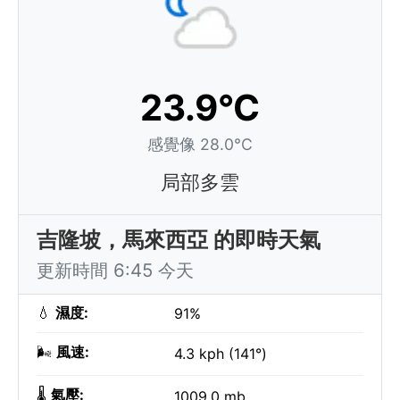
23.9°C
感覺像 28.0°C
局部多雲
吉隆坡，馬來西亞 的即時天氣
更新時間 6:45 今天
💧
濕度:
91%
🌬️
風速:
4.3 kph (141°)
🌡️
氣壓:
1009.0 mb