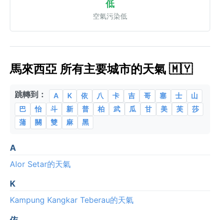
低
空氣污染低
馬來西亞 所有主要城市的天氣 🇲🇾
跳轉到：
A
K
依
八
卡
吉
哥
塞
士
山
巴
怡
斗
新
普
柏
武
瓜
甘
美
芙
莎
蒲
關
雙
麻
黑
A
Alor Setar的天氣
K
Kampung Kangkar Teberau的天氣
依