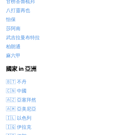
甘榜峇魯梳邦
八打靈再也
怡保
莎阿南
武吉拉曼布特拉
柏朗通
麻六甲
國家 in 亞洲
🇧🇹 不丹
🇨🇳 中國
🇦🇿 亞塞拜然
🇦🇲 亞美尼亞
🇮🇱 以色列
🇮🇶 伊拉克