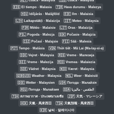
🇲🇾
🇮🇩
Cuaca · Malaysia
Cuaca · Malaysia
🇪🇸
🇹🇷
El tiempo · Malasia
Hava durumu · Malezya
🇭🇺
🇪🇪
Időjárás · Malájföld
Ilm · Malaisia
🇱🇻
🇮🇹
Laikapstākļi · Malaizija
Meteo · Malaysia
🇫🇷
🇱🇹
Météo · Malaisie
Oras · Malaizija
🇵🇱
🇸🇰
Pogoda · Malezja
Počasie · Malajzia
🇨🇿
🇫🇮
Počasí · Malajsie
Sää · Malesia
🇵🇹
🇻🇳
Tempo · Malásia
Thời tiết · Mã Lai (Ma-lay-xi-a)
🇩🇰
🇷🇸
Vejret · Malaysia
Vreme · Малезија
🇸🇮
🇷🇴
Vreme · Malezija
Vremea · Malaiezia
🇸🇪
🇳🇴
Vädret · Malaysia
Været · Malaysia
🇬🇧🇺🇸
🇳🇱
Weather · Malaysia
Weer · Maleisië
🇩🇪
🇺🇦
Wetter · Malaysien
Погода · Малайзія
🇷🇺
🇸🇦
Погода · Малайзия
الطقس · ماليزيا
🇹🇭
🇯🇵
สภาพอากาศ · ประเทศมาเลเซีย
天気 · マレーシア
🇭🇰
🇹🇼
天氣 · 馬來西亞
天氣預報 · 馬來西亞
🇰🇷
날씨 · 말레이시아