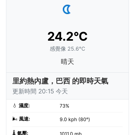
24.2°C
感覺像 25.6°C
晴天
里約熱內盧，巴西 的即時天氣
更新時間 20:15 今天
💧
濕度:
73%
🌬️
風速:
9.0 kph (80°)
🌡️
氣壓:
1011.0 mb