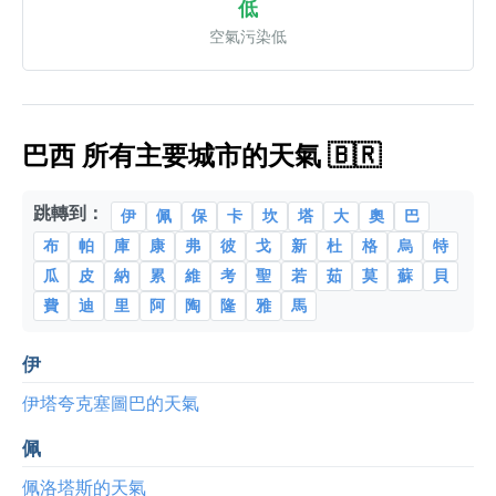
低
空氣污染低
巴西 所有主要城市的天氣 🇧🇷
跳轉到：
伊
佩
保
卡
坎
塔
大
奧
巴
布
帕
庫
康
弗
彼
戈
新
杜
格
烏
特
瓜
皮
納
累
維
考
聖
若
茹
莫
蘇
貝
費
迪
里
阿
陶
隆
雅
馬
伊
伊塔夸克塞圖巴的天氣
佩
佩洛塔斯的天氣