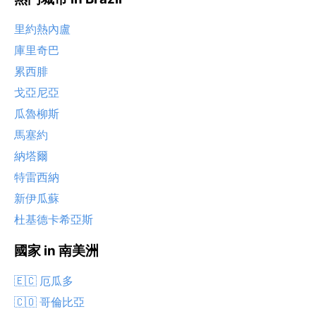
里約熱內盧
庫里奇巴
累西腓
戈亞尼亞
瓜魯柳斯
馬塞約
納塔爾
特雷西納
新伊瓜蘇
杜基德卡希亞斯
國家 in 南美洲
🇪🇨 厄瓜多
🇨🇴 哥倫比亞