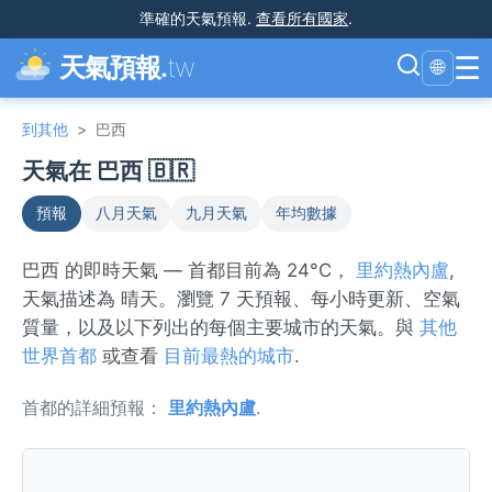
準確的天氣預報
.
查看所有國家
.
☰
天氣預報.
tw
🌐
到其他
>
巴西
天氣在 巴西 🇧🇷
預報
八月天氣
九月天氣
年均數據
巴西 的即時天氣 — 首都目前為 24°C，
里約熱內盧
,
天氣描述為 晴天。瀏覽 7 天預報、每小時更新、空氣
質量，以及以下列出的每個主要城市的天氣。與
其他
世界首都
或查看
目前最熱的城市
.
首都的詳細預報：
里約熱內盧
.