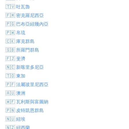
🇹🇻 吐瓦魯
🇫🇲 密克羅尼西亞
🇵🇬 巴布亞紐幾內亞
🇵🇼 帛琉
🇨🇰 庫克群島
🇸🇧 所羅門群島
🇫🇯 斐濟
🇳🇨 新喀里多尼亞
🇹🇴 東加
🇵🇫 法屬玻里尼西亞
🇦🇺 澳洲
🇼🇫 瓦利斯與富圖納
🇵🇳 皮特凱恩群島
🇳🇺 紐埃
🇳🇿 紐西蘭