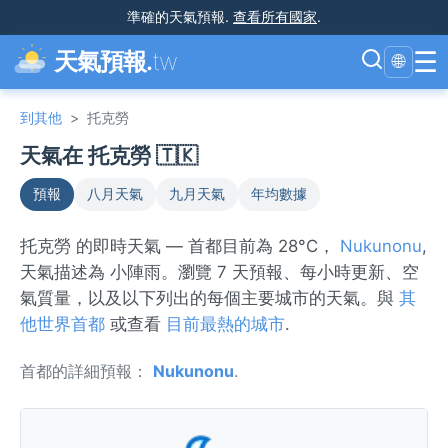
準確的天氣預報
.
查看所有國家
.
☰
天氣預報.
tw
🌐
到其他
>
托克勞
天氣在 托克勞 🇹🇰
預報
八月天氣
九月天氣
年均數據
托克勞 的即時天氣 — 首都目前為 28°C，
Nukunonu
,
天氣描述為 小陣雨。瀏覽 7 天預報、每小時更新、空
氣質量，以及以下列出的每個主要城市的天氣。與
其
他世界首都
或查看
目前最熱的城市
.
首都的詳細預報：
Nukunonu
.