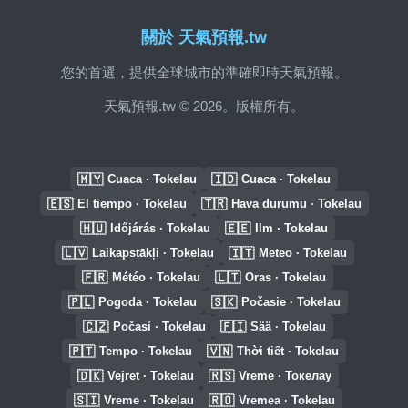
關於 天氣預報.tw
您的首選，提供全球城市的準確即時天氣預報。
天氣預報.tw © 2026。版權所有。
🇲🇾
🇮🇩
Cuaca · Tokelau
Cuaca · Tokelau
🇪🇸
🇹🇷
El tiempo · Tokelau
Hava durumu · Tokelau
🇭🇺
🇪🇪
Időjárás · Tokelau
Ilm · Tokelau
🇱🇻
🇮🇹
Laikapstākļi · Tokelau
Meteo · Tokelau
🇫🇷
🇱🇹
Météo · Tokelau
Oras · Tokelau
🇵🇱
🇸🇰
Pogoda · Tokelau
Počasie · Tokelau
🇨🇿
🇫🇮
Počasí · Tokelau
Sää · Tokelau
🇵🇹
🇻🇳
Tempo · Tokelau
Thời tiết · Tokelau
🇩🇰
🇷🇸
Vejret · Tokelau
Vreme · Токелау
🇸🇮
🇷🇴
Vreme · Tokelau
Vremea · Tokelau