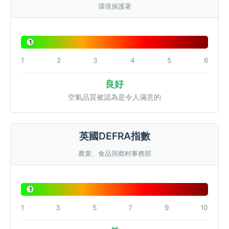
環境保護署
1
1
2
3
4
5
6
良好
空氣品質被認為是令人滿意的
英國DEFRA指數
農業、食品與鄉村事務部
1
1
3
5
7
9
10