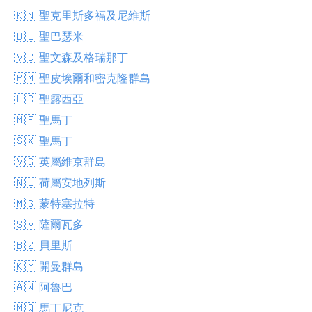
🇰🇳 聖克里斯多福及尼維斯
🇧🇱 聖巴瑟米
🇻🇨 聖文森及格瑞那丁
🇵🇲 聖皮埃爾和密克隆群島
🇱🇨 聖露西亞
🇲🇫 聖馬丁
🇸🇽 聖馬丁
🇻🇬 英屬維京群島
🇳🇱 荷屬安地列斯
🇲🇸 蒙特塞拉特
🇸🇻 薩爾瓦多
🇧🇿 貝里斯
🇰🇾 開曼群島
🇦🇼 阿魯巴
🇲🇶 馬丁尼克