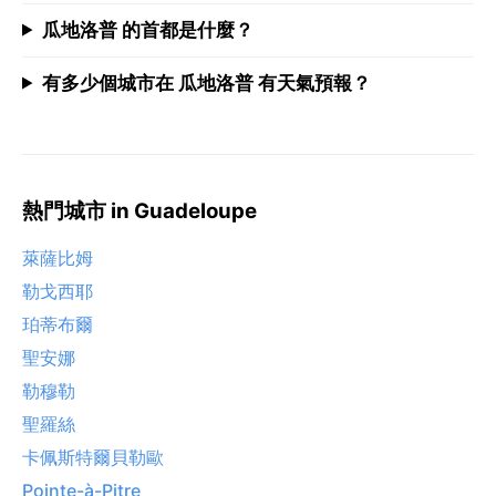
瓜地洛普 的首都是什麼？
有多少個城市在 瓜地洛普 有天氣預報？
熱門城市 in Guadeloupe
萊薩比姆
勒戈西耶
珀蒂布爾
聖安娜
勒穆勒
聖羅絲
卡佩斯特爾貝勒歐
Pointe-à-Pitre