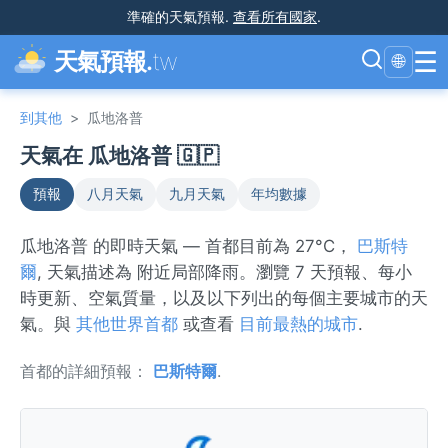
準確的天氣預報
.
查看所有國家
.
☰
天氣預報.
tw
🌐
到其他
>
瓜地洛普
天氣在 瓜地洛普 🇬🇵
預報
八月天氣
九月天氣
年均數據
瓜地洛普 的即時天氣 — 首都目前為 27°C，
巴斯特
爾
, 天氣描述為 附近局部降雨。瀏覽 7 天預報、每小
時更新、空氣質量，以及以下列出的每個主要城市的天
氣。與
其他世界首都
或查看
目前最熱的城市
.
首都的詳細預報：
巴斯特爾
.