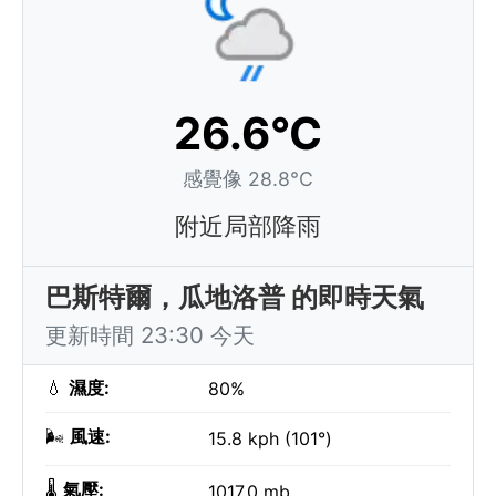
26.6°C
感覺像 28.8°C
附近局部降雨
巴斯特爾，瓜地洛普 的即時天氣
更新時間 23:30 今天
💧
濕度:
80%
🌬️
風速:
15.8 kph (101°)
🌡️
氣壓:
1017.0 mb