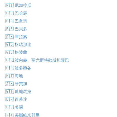
🇳🇮 尼加拉瓜
🇧🇸 巴哈馬
🇵🇦 巴拿馬
🇧🇧 巴貝多
🇨🇼 庫拉索
🇬🇩 格瑞那達
🇬🇱 格陵蘭
🇧🇶 波內赫、聖尤斯特歇斯和薩巴
🇵🇷 波多黎各
🇭🇹 海地
🇯🇲 牙買加
🇬🇹 瓜地馬拉
🇧🇲 百慕達
🇺🇸 美國
🇻🇮 美屬維京群島