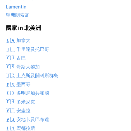
Lamentin
聖弗朗索瓦
國家 in 北美洲
🇨🇦 加拿大
🇹🇹 千里達及托巴哥
🇨🇺 古巴
🇨🇷 哥斯大黎加
🇹🇨 土克斯及開科斯群島
🇲🇽 墨西哥
🇩🇴 多明尼加共和國
🇩🇲 多米尼克
🇦🇮 安圭拉
🇦🇬 安地卡及巴布達
🇭🇳 宏都拉斯