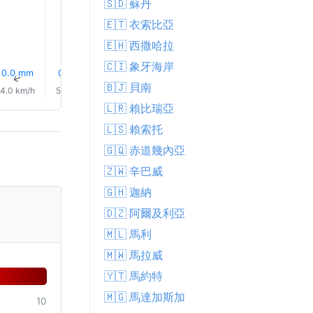
🇸🇩 蘇丹
26.0°
24.0°
23.0°
🇪🇹 衣索比亞
🇪🇭 西撒哈拉
🇨🇮 象牙海岸
4% 降雨
0.0 mm
0.1 mm
0.3 mm
0.5 mm
0.6 mm
↑
↑
↑
↑
↑
↑
🇧🇯 貝南
4.0 km/h
5.0 km/h
4.0 km/h
4.0 km/h
3.0 km/h
7.0 km/
🇱🇷 賴比瑞亞
🇱🇸 賴索托
🇬🇶 赤道幾內亞
🇿🇼 辛巴威
🇬🇭 迦納
🇩🇿 阿爾及利亞
🇲🇱 馬利
🇲🇼 馬拉威
🇾🇹 馬約特
🇲🇬 馬達加斯加
10