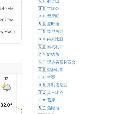
🇸🇱 獅子山
🇬🇲 甘比亞
5:49 AM
05:49 AM
🇷🇪 留尼旺
6:07 PM
06:06 PM
🇷🇼 盧旺達
🇹🇳 突尼西亞
ew Moon
New Moon
🇳🇦 納米比亞
🇸🇴 索馬利亞
🇨🇻 維德角
🇸🇹 聖多美普林西比
🇸🇭 聖赫勒拿
🇰🇪 肯亞
17
18
19
20
21
22
🇲🇷 茅利塔尼亞
🇲🇿 莫三比克
🇰🇲 葛摩
32.0°
🇧🇮 蒲隆地
29.0°
28.0°