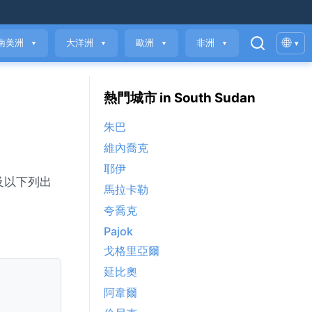
🌐
南美洲
大洋洲
歐洲
非洲
▾
▼
▼
▼
▼
熱門城市 in South Sudan
朱巴
維內喬克
耶伊
及以下列出
馬拉卡勒
夸喬克
Pajok
戈格里亞爾
延比奧
阿韋爾