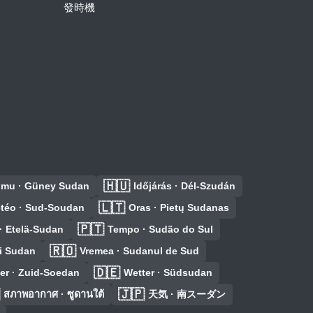
發時機
🇭🇺
umu · Güney Sudan
Időjárás · Dél-Szudán
🇱🇹
téo · Sud-Soudan
Oras · Pietų Sudanas
🇵🇹
· Etelä-Sudan
Tempo · Sudão do Sul
🇷🇴
i Sudan
Vremea · Sudanul de Sud
🇩🇪
er · Zuid-Soedan
Wetter · Südsudan
🇯🇵
สภาพอากาศ · ซูดานใต้
天気 · 南スーダン