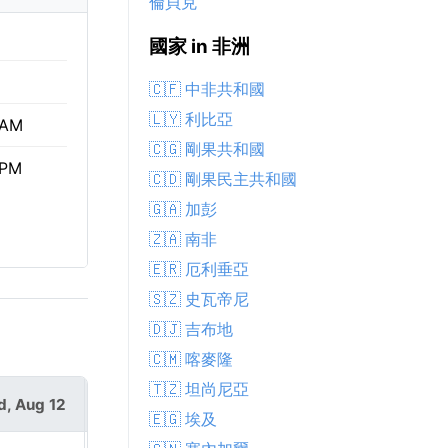
倫貝克
國家 in 非洲
🇨🇫 中非共和國
🇱🇾 利比亞
 AM
🇨🇬 剛果共和國
 PM
🇨🇩 剛果民主共和國
🇬🇦 加彭
🇿🇦 南非
🇪🇷 厄利垂亞
🇸🇿 史瓦帝尼
🇩🇯 吉布地
🇨🇲 喀麥隆
🇹🇿 坦尚尼亞
, Aug 12
Thu, Aug 13
🇪🇬 埃及