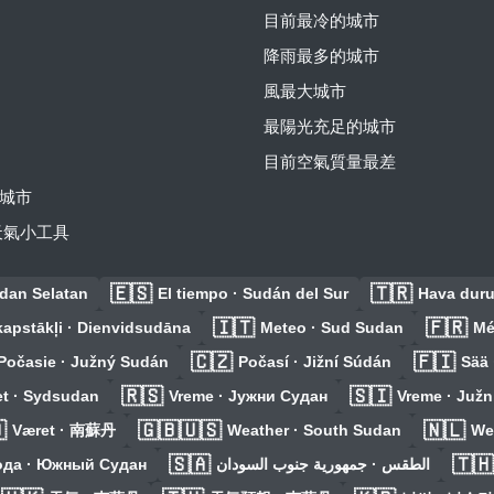
目前最冷的城市
降雨最多的城市
風最大城市
最陽光充足的城市
目前空氣質量最差
城市
費天氣小工具
🇪🇸
🇹🇷
dan Selatan
El tiempo · Sudán del Sur
Hava dur
🇮🇹
🇫🇷
kapstākļi · Dienvidsudāna
Meteo · Sud Sudan
Mé
🇨🇿
🇫🇮
Počasie · Južný Sudán
Počasí · Jižní Súdán
Sää 
🇷🇸
🇸🇮
et · Sydsudan
Vreme · Јужни Судан
Vreme · Južn

🇬🇧🇺🇸
🇳🇱
Været · 南蘇丹
Weather · South Sudan
We
🇸🇦
🇹🇭
ода · Южный Судан
الطقس · جمهورية جنوب السودان