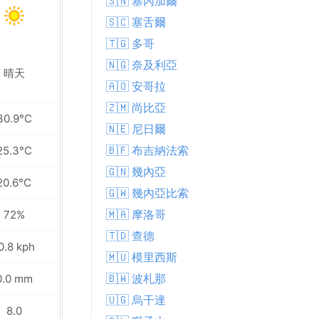
🇸🇳 塞內加爾
🇸🇨 塞舌爾
🇹🇬 多哥
🇳🇬 奈及利亞
晴天
局部多雲
🇦🇴 安哥拉
🇿🇲 尚比亞
30.9°C
32.5°C
🇳🇪 尼日爾
🇧🇫 布吉納法索
25.3°C
25.3°C
🇬🇳 幾內亞
20.6°C
20.9°C
🇬🇼 幾內亞比索
🇲🇦 摩洛哥
72%
74%
🇹🇩 查德
0.8 kph
11.2 kph
🇲🇺 模里西斯
🇧🇼 波札那
0.0 mm
0.9 mm
🇺🇬 烏干達
8.0
8.0