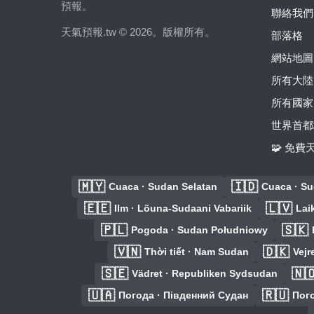
預報。
聯絡我們
天氣預報.tw © 2026。版權所有。
部落格
網站地圖
所有大陸
所有國家
世界首都
🧩 免
🇲🇾
🇮🇩
Cuaca · Sudan Selatan
Cuaca · Su
🇪🇪
🇱🇻
Ilm · Lõuna-Sudaani Vabariik
Lai
🇵🇱
🇸🇰
Pogoda · Sudan Południowy
🇻🇳
🇩🇰
Thời tiết · Nam Sudan
Vejr
🇸🇪
🇳
Vädret · Republiken Sydsudan
🇺🇦
🇷🇺
Погода · Південний Судан
Пог