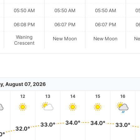
05:50 AM
05:50 AM
05:50 AM
0
06:08 PM
06:07 PM
06:07 PM
0
Waning
New Moon
New Moon
N
Crescent
ay, August 07, 2026
12
13
14
15
16
34.0°
34.0°
33.0°
33.0°
32.0°
0°