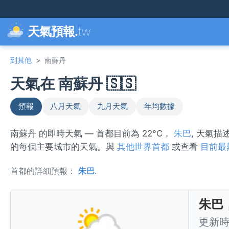
天氣預報.
tw
到其他
>
南蘇丹
天氣在 南蘇丹 🇸🇸
預報
八月天氣
九月天氣
年均數據
南蘇丹 的即時天氣 — 首都目前為 22°C，
朱巴
, 天氣
的每個主要城市的天氣。與
其他世界首都
或查看
目前最
首都的詳細預報：
朱巴
.
朱巴
更新時間