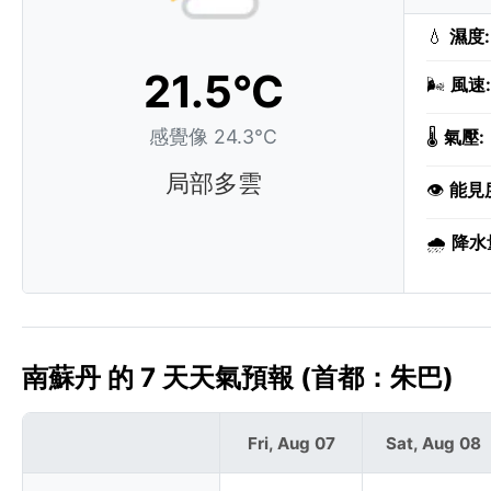
💧
濕度:
21.5°C
🌬️
風速:
感覺像 24.3°C
🌡️
氣壓:
局部多雲
👁️
能見
🌧️
降水
南蘇丹 的 7 天天氣預報 (首都：朱巴)
Fri, Aug 07
Sat, Aug 08