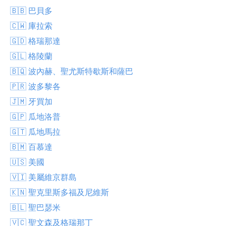
🇧🇧 巴貝多
🇨🇼 庫拉索
🇬🇩 格瑞那達
🇬🇱 格陵蘭
🇧🇶 波內赫、聖尤斯特歇斯和薩巴
🇵🇷 波多黎各
🇯🇲 牙買加
🇬🇵 瓜地洛普
🇬🇹 瓜地馬拉
🇧🇲 百慕達
🇺🇸 美國
🇻🇮 美屬維京群島
🇰🇳 聖克里斯多福及尼維斯
🇧🇱 聖巴瑟米
🇻🇨 聖文森及格瑞那丁