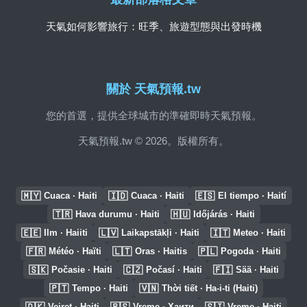
天氣如何影響旅行：旺季、旅遊型態與出發時機
關於 天氣預報.tw
您的首選，提供全球城市的準確即時天氣預報。
天氣預報.tw © 2026。版權所有。
🇲🇾
🇮🇩
🇪🇸
Cuaca · Haiti
Cuaca · Haiti
El tiempo · Haití
🇹🇷
🇭🇺
Hava durumu · Haiti
Időjárás · Haiti
🇪🇪
🇱🇻
🇮🇹
Ilm · Haiiti
Laikapstākļi · Haiti
Meteo · Haiti
🇫🇷
🇱🇹
🇵🇱
Météo · Haïti
Oras · Haitis
Pogoda · Haiti
🇸🇰
🇨🇿
🇫🇮
Počasie · Haiti
Počasí · Haiti
Sää · Haiti
🇵🇹
🇻🇳
Tempo · Haiti
Thời tiết · Ha-i-ti (Haiti)
🇩🇰
🇷🇸
🇸🇮
Vejret · Haiti
Vreme · Хаити
Vreme · Haiti