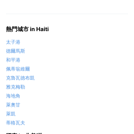
熱門城市 in Haiti
太子港
德爾馬斯
和平港
佩蒂翁維爾
克魯瓦德布凱
雅克梅勒
海地角
萊奧甘
萊凱
蒂格瓦夫