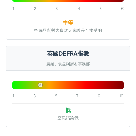
1
2
3
4
5
6
中等
空氣品質對大多數人來說是可接受的
英國DEFRA指數
農業、食品與鄉村事務部
3
1
3
5
7
9
10
低
空氣污染低