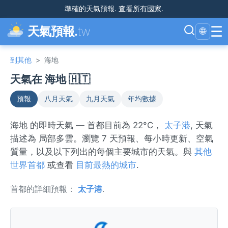
準確的天氣預報
.
查看所有國家
.
☰
天氣預報.
tw
🌐
到其他
>
海地
天氣在 海地 🇭🇹
預報
八月天氣
九月天氣
年均數據
海地 的即時天氣 — 首都目前為 22°C，
太子港
, 天氣
描述為 局部多雲。瀏覽 7 天預報、每小時更新、空氣
質量，以及以下列出的每個主要城市的天氣。與
其他
世界首都
或查看
目前最熱的城市
.
首都的詳細預報：
太子港
.