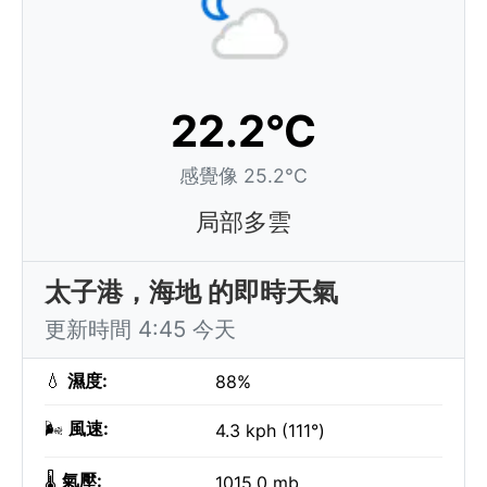
22.2°C
感覺像 25.2°C
局部多雲
太子港，海地 的即時天氣
更新時間 4:45 今天
💧
濕度:
88%
🌬️
風速:
4.3 kph (111°)
🌡️
氣壓:
1015.0 mb