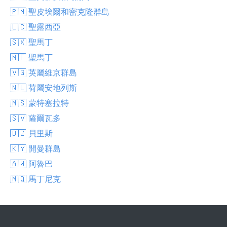
🇵🇲 聖皮埃爾和密克隆群島
🇱🇨 聖露西亞
🇸🇽 聖馬丁
🇲🇫 聖馬丁
🇻🇬 英屬維京群島
🇳🇱 荷屬安地列斯
🇲🇸 蒙特塞拉特
🇸🇻 薩爾瓦多
🇧🇿 貝里斯
🇰🇾 開曼群島
🇦🇼 阿魯巴
🇲🇶 馬丁尼克