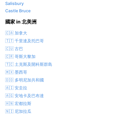
Salisbury
Castle Bruce
國家 in 北美洲
🇨🇦 加拿大
🇹🇹 千里達及托巴哥
🇨🇺 古巴
🇨🇷 哥斯大黎加
🇹🇨 土克斯及開科斯群島
🇲🇽 墨西哥
🇩🇴 多明尼加共和國
🇦🇮 安圭拉
🇦🇬 安地卡及巴布達
🇭🇳 宏都拉斯
🇳🇮 尼加拉瓜