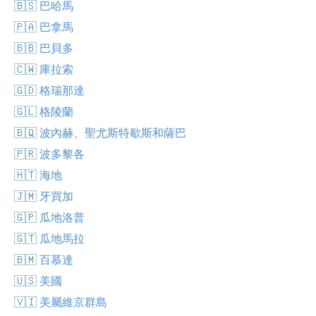
🇧🇸 巴哈馬
🇵🇦 巴拿馬
🇧🇧 巴貝多
🇨🇼 庫拉索
🇬🇩 格瑞那達
🇬🇱 格陵蘭
🇧🇶 波內赫、聖尤斯特歇斯和薩巴
🇵🇷 波多黎各
🇭🇹 海地
🇯🇲 牙買加
🇬🇵 瓜地洛普
🇬🇹 瓜地馬拉
🇧🇲 百慕達
🇺🇸 美國
🇻🇮 美屬維京群島