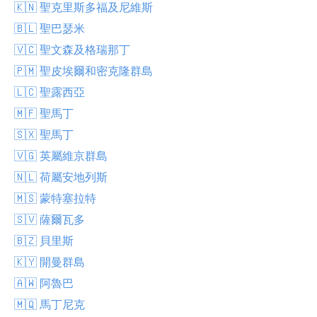
🇰🇳 聖克里斯多福及尼維斯
🇧🇱 聖巴瑟米
🇻🇨 聖文森及格瑞那丁
🇵🇲 聖皮埃爾和密克隆群島
🇱🇨 聖露西亞
🇲🇫 聖馬丁
🇸🇽 聖馬丁
🇻🇬 英屬維京群島
🇳🇱 荷屬安地列斯
🇲🇸 蒙特塞拉特
🇸🇻 薩爾瓦多
🇧🇿 貝里斯
🇰🇾 開曼群島
🇦🇼 阿魯巴
🇲🇶 馬丁尼克