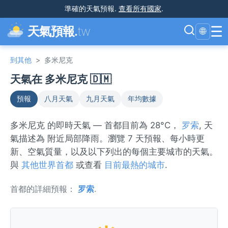
準確的天氣預報
.
查看所有國家
.
☰
天氣預報.
tw
🌐
到其他
>
多米尼克
天氣在 多米尼克 🇩🇲
預報
八月天氣
九月天氣
年均數據
多米尼克 的即時天氣 — 首都目前為 28°C，
罗索
, 天
氣描述為 附近局部降雨。瀏覽 7 天預報、每小時更
新、空氣質量，以及以下列出的每個主要城市的天氣。
與
其他世界首都
或查看
目前最熱的城市
.
首都的詳細預報：
罗索
.