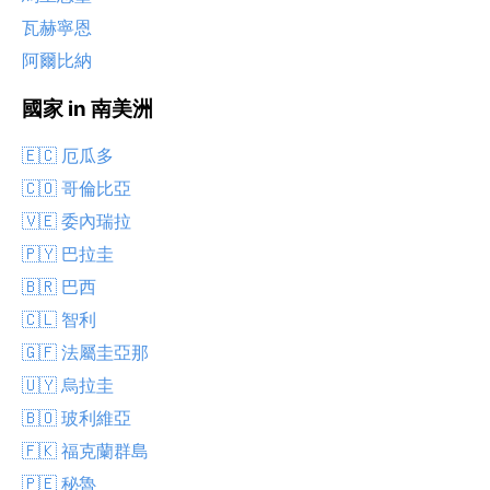
瓦赫寧恩
阿爾比納
國家 in 南美洲
🇪🇨 厄瓜多
🇨🇴 哥倫比亞
🇻🇪 委內瑞拉
🇵🇾 巴拉圭
🇧🇷 巴西
🇨🇱 智利
🇬🇫 法屬圭亞那
🇺🇾 烏拉圭
🇧🇴 玻利維亞
🇫🇰 福克蘭群島
🇵🇪 秘魯