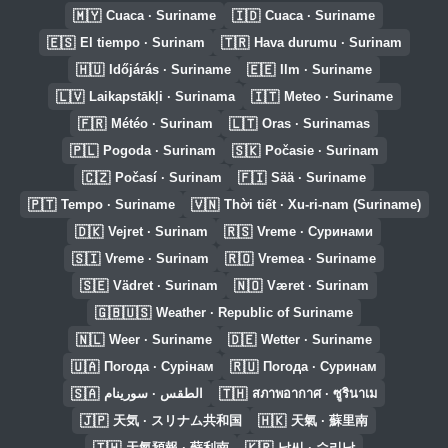
🇲🇾
🇮🇩
Cuaca · Suriname
Cuaca · Suriname
🇪🇸
🇹🇷
El tiempo · Surinam
Hava durumu · Surinam
🇭🇺
🇪🇪
Időjárás · Suriname
Ilm · Suriname
🇱🇻
🇮🇹
Laikapstākļi · Surinama
Meteo · Suriname
🇫🇷
🇱🇹
Météo · Surinam
Oras · Surinamas
🇵🇱
🇸🇰
Pogoda · Surinam
Počasie · Surinam
🇨🇿
🇫🇮
Počasí · Surinam
Sää · Suriname
🇵🇹
🇻🇳
Tempo · Suriname
Thời tiết · Xu-ri-nam (Suriname)
🇩🇰
🇷🇸
Vejret · Surinam
Vreme · Суринами
🇸🇮
🇷🇴
Vreme · Surinam
Vremea · Suriname
🇸🇪
🇳🇴
Vädret · Surinam
Været · Surinam
🇬🇧🇺🇸
Weather · Republic of Suriname
🇳🇱
🇩🇪
Weer · Suriname
Wetter · Suriname
🇺🇦
🇷🇺
Погода · Сурінам
Погода · Суринам
🇸🇦
🇹🇭
الطقس · سورينام
สภาพอากาศ · ซูรินาเม
🇯🇵
🇭🇰
天気 · スリナム共和国
天氣 · 蘇里南
🇹🇼
🇰🇷
天氣預報 · 蘇利南
날씨 · 수리남