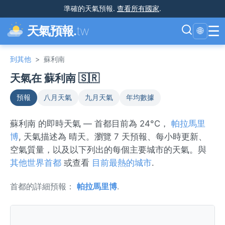
準確的天氣預報
.
查看所有國家
.
☰
天氣預報.
tw
🌐
到其他
>
蘇利南
天氣在 蘇利南 🇸🇷
預報
八月天氣
九月天氣
年均數據
蘇利南 的即時天氣 — 首都目前為 24°C，
帕拉馬里
博
, 天氣描述為 晴天。瀏覽 7 天預報、每小時更新、
空氣質量，以及以下列出的每個主要城市的天氣。與
其他世界首都
或查看
目前最熱的城市
.
首都的詳細預報：
帕拉馬里博
.