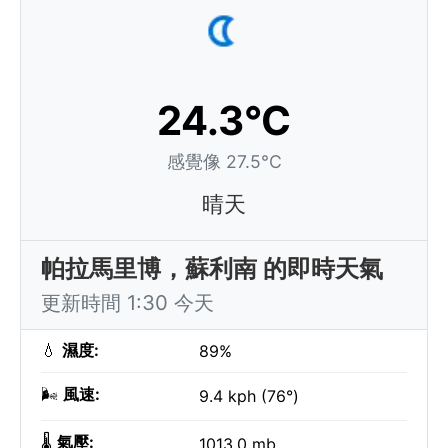
24.3°C
感覺像 27.5°C
晴天
帕拉馬里博，蘇利南 的即時天氣
更新時間 1:30 今天
💧
濕度:
89%
🌬️
風速:
9.4 kph (76°)
🌡️
氣壓:
1013.0 mb