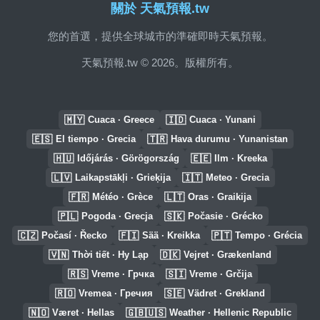
關於 天氣預報.tw
您的首選，提供全球城市的準確即時天氣預報。
天氣預報.tw © 2026。版權所有。
🇲🇾
🇮🇩
Cuaca · Greece
Cuaca · Yunani
🇪🇸
🇹🇷
El tiempo · Grecia
Hava durumu · Yunanistan
🇭🇺
🇪🇪
Időjárás · Görögország
Ilm · Kreeka
🇱🇻
🇮🇹
Laikapstākļi · Grieķija
Meteo · Grecia
🇫🇷
🇱🇹
Météo · Grèce
Oras · Graikija
🇵🇱
🇸🇰
Pogoda · Grecja
Počasie · Grécko
🇨🇿
🇫🇮
🇵🇹
Počasí · Řecko
Sää · Kreikka
Tempo · Grécia
🇻🇳
🇩🇰
Thời tiết · Hy Lạp
Vejret · Grækenland
🇷🇸
🇸🇮
Vreme · Грчка
Vreme · Grčija
🇷🇴
🇸🇪
Vremea · Гречия
Vädret · Grekland
🇳🇴
🇬🇧🇺🇸
Været · Hellas
Weather · Hellenic Republic