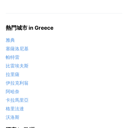
熱門城市 in Greece
雅典
塞薩洛尼基
帕特雷
比雷埃夫斯
拉里薩
伊拉克利翁
阿哈奈
卡拉馬里亞
格里法達
沃洛斯