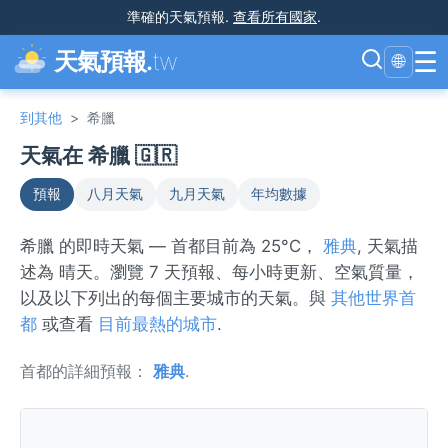
準確的天氣預報
.
查看所有國家
.
☰
天氣預報.
tw
🌐
到其他
>
希臘
天氣在 希臘 🇬🇷
預報
八月天氣
九月天氣
年均數據
希臘 的即時天氣 — 首都目前為 25°C，
雅典
, 天氣描
述為 晴天。瀏覽 7 天預報、每小時更新、空氣質量，
以及以下列出的每個主要城市的天氣。與
其他世界首
都
或查看
目前最熱的城市
.
首都的詳細預報：
雅典
.