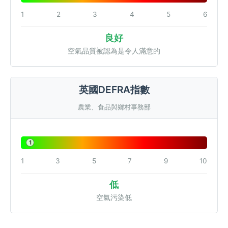
1
2
3
4
5
6
良好
空氣品質被認為是令人滿意的
英國DEFRA指數
農業、食品與鄉村事務部
1
1
3
5
7
9
10
低
空氣污染低