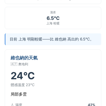
溫差
6.5°C
上海 較暖
目前 上海 明顯較暖——比 維也納 高出約 6.5°C。
維也納的天氣
🇦🇹 奧地利
24°C
體感溫度 23°C
局部多雲
💧 濕度
42%