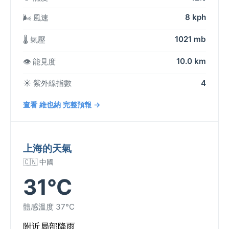
8 kph
🌬️ 風速
1021 mb
🌡️ 氣壓
10.0 km
👁️ 能見度
☀️ 紫外線指數
4
查看 維也納 完整預報 →
上海的天氣
🇨🇳 中國
31°C
體感溫度 37°C
附近局部降雨