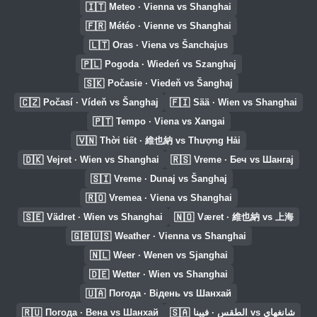
🇮🇹
Meteo · Vienna vs Shanghai
🇫🇷
Météo · Vienne vs Shanghai
🇱🇹
Oras · Viena vs Šanchajus
🇵🇱
Pogoda · Wiedeń vs Szanghaj
🇸🇰
Počasie · Viedeň vs Šanghaj
🇨🇿
🇫🇮
Počasí · Vídeň vs Šanghaj
Sää · Wien vs Shanghai
🇵🇹
Tempo · Viena vs Xangai
🇻🇳
Thời tiết · 維也納 vs Thượng Hải
🇩🇰
🇷🇸
Vejret · Wien vs Shanghai
Vreme · Беч vs Шангај
🇸🇮
Vreme · Dunaj vs Šanghaj
🇷🇴
Vremea · Viena vs Shanghai
🇸🇪
🇳🇴
Vädret · Wien vs Shanghai
Været · 維也納 vs 上海
🇬🇧🇺🇸
Weather · Vienna vs Shanghai
🇳🇱
Weer · Wenen vs Sjanghai
🇩🇪
Wetter · Wien vs Shanghai
🇺🇦
Погода · Відень vs Шанхай
🇷🇺
🇸🇦
Погода · Вена vs Шанхай
الطقس · فيينا vs شانغهاي