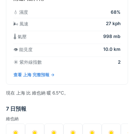
💧 濕度
68%
27 kph
🌬️ 風速
998 mb
🌡️ 氣壓
10.0 km
👁️ 能見度
☀️ 紫外線指數
2
查看 上海 完整預報 →
現在 上海 比 維也納 暖 6.5°C。
7 日預報
維也納