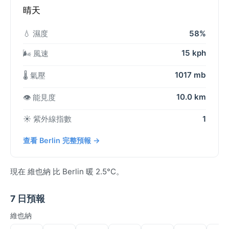
晴天
💧 濕度
58%
15 kph
🌬️ 風速
1017 mb
🌡️ 氣壓
10.0 km
👁️ 能見度
☀️ 紫外線指數
1
查看 Berlin 完整預報 →
現在 維也納 比 Berlin 暖 2.5°C。
7 日預報
維也納