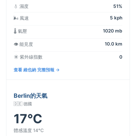
💧 濕度
51%
5 kph
🌬️ 風速
1020 mb
🌡️ 氣壓
10.0 km
👁️ 能見度
☀️ 紫外線指數
0
查看 維也納 完整預報 →
Berlin的天氣
🇩🇪 德國
17°C
體感溫度 14°C