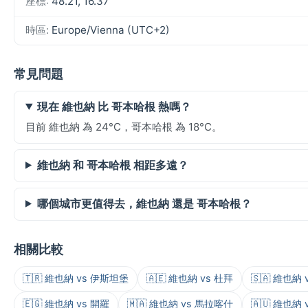
座標:
48.21, 16.37
時區:
Europe/Vienna (UTC+2)
常見問題
現在 維也納 比 哥本哈根 熱嗎？
目前 維也納 為 24°C，哥本哈根 為 18°C。
維也納 和 哥本哈根 相距多遠？
哪個城市更值得去，維也納 還是 哥本哈根？
相關比較
🇹🇷 維也納 vs 伊斯坦堡
🇦🇪 維也納 vs 杜拜
🇸🇦 維也納
🇪🇬 維也納 vs 開羅
🇲🇦 維也納 vs 馬拉喀什
🇦🇺 維也納 