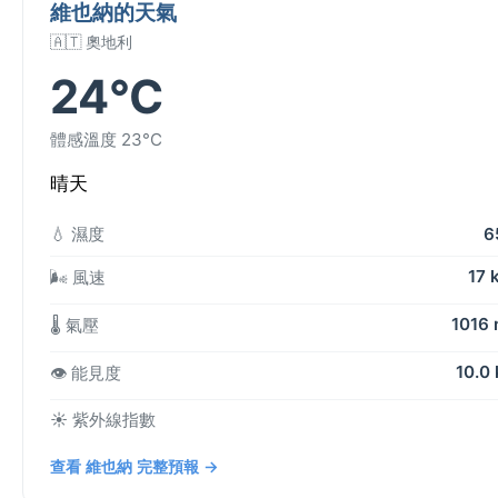
維也納的天氣
🇦🇹 奧地利
24°C
體感溫度 23°C
晴天
💧 濕度
6
17 
🌬️ 風速
1016
🌡️ 氣壓
10.0
👁️ 能見度
☀️ 紫外線指數
查看 維也納 完整預報 →