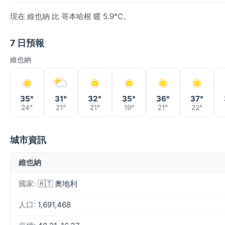
現在 維也納 比 哥本哈根 暖 5.9°C。
7 日預報
維也納
35°
31°
32°
35°
36°
37°
24°
21°
21°
19°
21°
22°
城市資訊
維也納
國家:
🇦🇹 奧地利
人口:
1,691,468