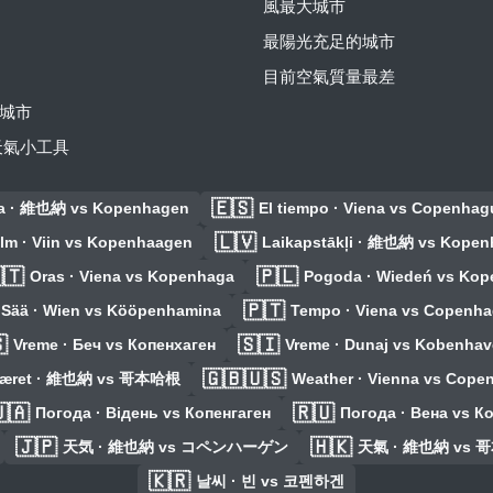
風最大城市
最陽光充足的城市
目前空氣質量最差
城市
費天氣小工具
🇪🇸
a · 維也納 vs Kopenhagen
El tiempo · Viena vs Copenhag
🇱🇻
Ilm · Viin vs Kopenhaagen
Laikapstākļi · 維也納 vs Kope
🇹
🇵🇱
Oras · Viena vs Kopenhaga
Pogoda · Wiedeń vs Ko
🇵🇹
Sää · Wien vs Kööpenhamina
Tempo · Viena vs Copenh

🇸🇮
Vreme · Беч vs Копенхаген
Vreme · Dunaj vs Kobenha
🇬🇧🇺🇸
æret · 維也納 vs 哥本哈根
Weather · Vienna vs Cope
🇦
🇷🇺
Погода · Відень vs Копенгаген
Погода · Вена vs К
🇯🇵
🇭🇰
天気 · 維也納 vs コペンハーゲン
天氣 · 維也納 vs 
🇰🇷
날씨 · 빈 vs 코펜하겐