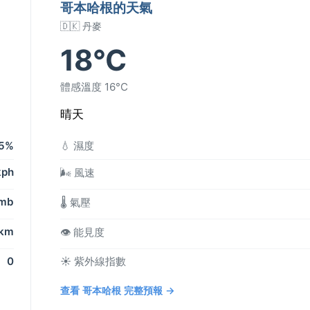
哥本哈根的天氣
🇩🇰 丹麥
18°C
體感溫度 16°C
晴天
5%
💧 濕度
kph
🌬️ 風速
 mb
🌡️ 氣壓
 km
👁️ 能見度
0
☀️ 紫外線指數
查看 哥本哈根 完整預報 →