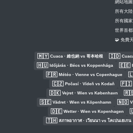
網站地圖
所有大陸
所有國家
世界首都
🧩 免
🇲🇾
🇮🇩
Cuaca · 維也納 vs 哥本哈根
Cuac
🇭🇺
🇪🇪
Időjárás · Bécs vs Koppenhága
🇫🇷

Météo · Vienne vs Copenhague
🇨🇿
🇫🇮
Počasí · Vídeň vs Kodaň
🇩🇰
🇷
Vejret · Wien vs København
🇸🇪
🇳🇴
Vädret · Wien vs Köpenhamn
V
🇩🇪

Wetter · Wien vs Kopenhagen
🇹🇭
สภาพอากาศ · เวียนนา vs โคเปนเฮเกน