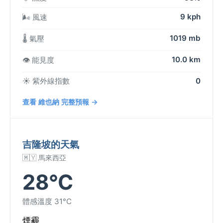
9 kph
🌬️ 風速
1019 mb
🌡️ 氣壓
10.0 km
👁️ 能見度
☀️ 紫外線指數
0
查看 維也納 完整預報 →
吉隆坡的天氣
🇲🇾 馬來西亞
28°C
體感溫度 31°C
煙霾