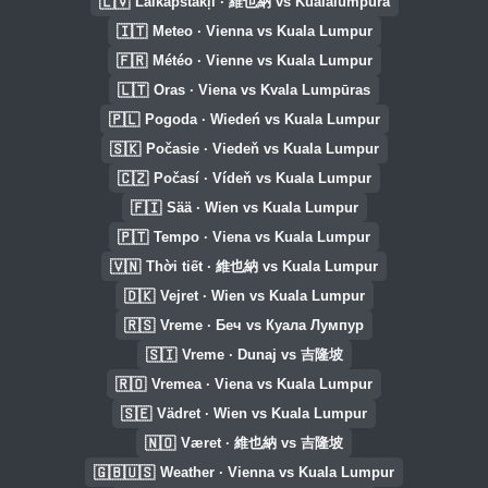
🇱🇻
Laikapstākļi · 維也納 vs Kualalumpūra
🇮🇹
Meteo · Vienna vs Kuala Lumpur
🇫🇷
Météo · Vienne vs Kuala Lumpur
🇱🇹
Oras · Viena vs Kvala Lumpūras
🇵🇱
Pogoda · Wiedeń vs Kuala Lumpur
🇸🇰
Počasie · Viedeň vs Kuala Lumpur
🇨🇿
Počasí · Vídeň vs Kuala Lumpur
🇫🇮
Sää · Wien vs Kuala Lumpur
🇵🇹
Tempo · Viena vs Kuala Lumpur
🇻🇳
Thời tiết · 維也納 vs Kuala Lumpur
🇩🇰
Vejret · Wien vs Kuala Lumpur
🇷🇸
Vreme · Беч vs Куала Лумпур
🇸🇮
Vreme · Dunaj vs 吉隆坡
🇷🇴
Vremea · Viena vs Kuala Lumpur
🇸🇪
Vädret · Wien vs Kuala Lumpur
🇳🇴
Været · 維也納 vs 吉隆坡
🇬🇧🇺🇸
Weather · Vienna vs Kuala Lumpur