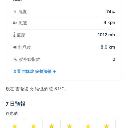
💧 濕度
74%
4 kph
🌬️ 風速
1012 mb
🌡️ 氣壓
8.0 km
👁️ 能見度
☀️ 紫外線指數
2
查看 吉隆坡 完整預報 →
現在 吉隆坡 比 維也納 暖 6.1°C。
7 日預報
維也納