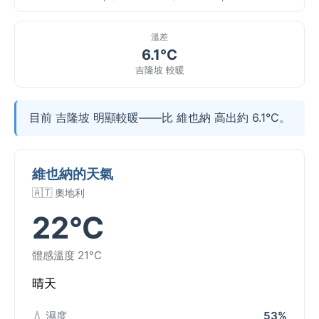
溫差
6.1°C
吉隆坡 較暖
目前 吉隆坡 明顯較暖——比 維也納 高出約 6.1°C。
維也納的天氣
🇦🇹 奧地利
22°C
體感溫度 21°C
晴天
💧 濕度
53%