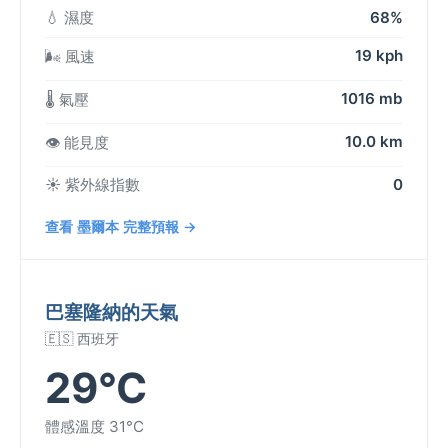
💧 濕度
68%
19 kph
🌬️ 風速
1016 mb
🌡️ 氣壓
10.0 km
👁️ 能見度
☀️ 紫外線指數
0
查看 墨爾本 完整預報 →
巴塞隆納的天氣
🇪🇸 西班牙
29°C
體感溫度 31°C