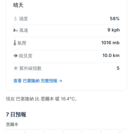
晴天
💧 濕度
58%
9 kph
🌬️ 風速
1016 mb
🌡️ 氣壓
10.0 km
👁️ 能見度
☀️ 紫外線指數
5
查看 巴塞隆納 完整預報 →
現在 巴塞隆納 比 墨爾本 暖 16.4°C。
7 日預報
墨爾本