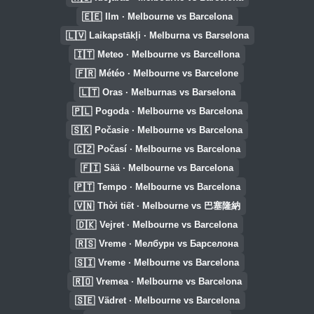
🇪🇪
Ilm · Melbourne vs Barcelona
🇱🇻
Laikapstākļi · Melburna vs Barselona
🇮🇹
Meteo · Melbourne vs Barcellona
🇫🇷
Météo · Melbourne vs Barcelone
🇱🇹
Oras · Melburnas vs Barselona
🇵🇱
Pogoda · Melbourne vs Barcelona
🇸🇰
Počasie · Melbourne vs Barcelona
🇨🇿
Počasí · Melbourne vs Barcelona
🇫🇮
Sää · Melbourne vs Barcelona
🇵🇹
Tempo · Melbourne vs Barcelona
🇻🇳
Thời tiết · Melbourne vs 巴塞隆納
🇩🇰
Vejret · Melbourne vs Barcelona
🇷🇸
Vreme · Мелбурн vs Барселона
🇸🇮
Vreme · Melbourne vs Barcelona
🇷🇴
Vremea · Melbourne vs Barcelona
🇸🇪
Vädret · Melbourne vs Barcelona