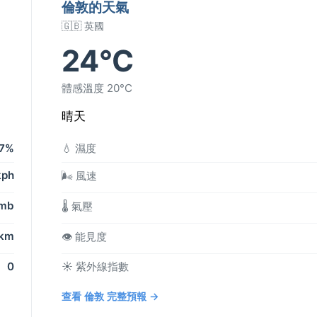
倫敦的天氣
🇬🇧 英國
24°C
體感溫度 20°C
晴天
7%
💧 濕度
kph
🌬️ 風速
 mb
🌡️ 氣壓
 km
👁️ 能見度
0
☀️ 紫外線指數
查看 倫敦 完整預報 →