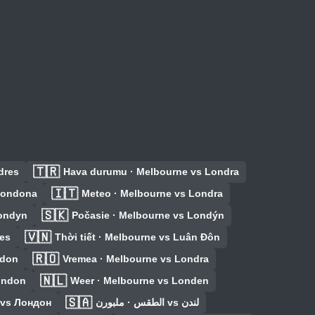
🇹🇷
dres
Hava durumu · Melbourne vs Londra
🇮🇹
 Londona
Meteo · Melbourne vs Londra
🇸🇰
ondyn
Počasie · Melbourne vs Londýn
🇻🇳
es
Thời tiết · Melbourne vs Luân Đôn
🇷🇴
ndon
Vremea · Melbourne vs Londra
🇳🇱
ondon
Weer · Melbourne vs Londen
🇸🇦
 vs Лондон
الطقس · ملبورن vs لندن