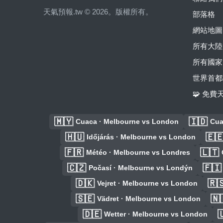
天氣預報.tw © 2026。版權所有。
部落格
網站地圖
所有大陸
所有國家
世界首都
🧩 免
🇲🇾
🇮🇩
Cuaca · Melbourne vs London
Cua
🇭🇺
🇪
Időjárás · Melbourne vs London
🇫🇷
🇱🇹
Météo · Melbourne vs Londres
🇨🇿
🇫🇮
Počasí · Melbourne vs Londýn
🇩🇰
🇷
Vejret · Melbourne vs London
🇸🇪
🇳
Vädret · Melbourne vs London
🇩🇪

Wetter · Melbourne vs London