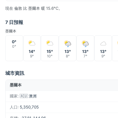
現在 倫敦 比 墨爾本 暖 15.6°C。
7 日預報
墨爾本
0°
0°
14°
15°
13°
13°
13°
9°
10°
8°
7°
9°
城市資訊
墨爾本
國家:
🇦🇺 澳洲
人口:
5,350,705