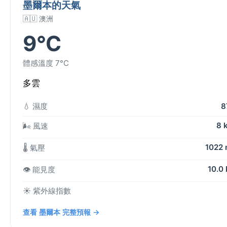
墨爾本的天氣
🇦🇺 澳洲
9°C
體感溫度 7°C
多雲
💧 濕度
8
8 
🌬️ 風速
1022
🌡️ 氣壓
10.0
👁️ 能見度
☀️ 紫外線指數
查看 墨爾本 完整預報 →