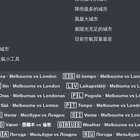
降雨最多的城市
風最大城市
最陽光充足的城市
目前空氣質量最差
城市
費天氣小工具
🇪🇸
ca · Melbourne vs London
El tiempo · Melbourne vs Lon

🇱🇻
Ilm · Melbourne vs London
Laikapstākļi · Melburna vs
🇵🇱
Oras · Melburnas vs Londonas
Pogoda · Melbourne vs L
🇵🇹
Sää · Melbourne vs Lontoo
Tempo · Melbourne vs Londr

🇸🇮
Vreme · Мелбурн vs Лондон
Vreme · Melbourne vs Lo
🇴
🇬🇧🇺🇸
Været · 墨爾本 vs 倫敦
Weather · Melbourne vs L
🇦
🇷🇺
Погода · Мельбурн vs Лондон
Погода · Мельбурн