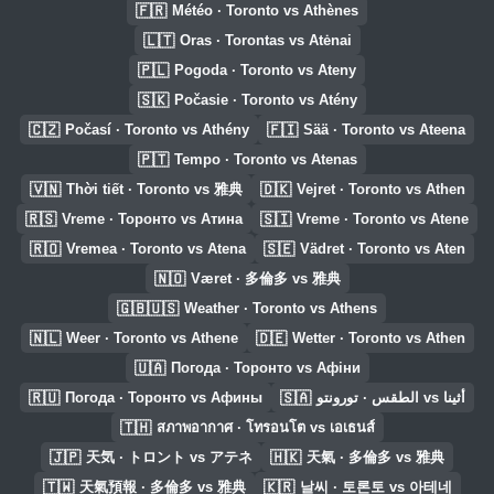
🇫🇷
Météo · Toronto vs Athènes
🇱🇹
Oras · Torontas vs Atėnai
🇵🇱
Pogoda · Toronto vs Ateny
🇸🇰
Počasie · Toronto vs Atény
🇨🇿
🇫🇮
Počasí · Toronto vs Athény
Sää · Toronto vs Ateena
🇵🇹
Tempo · Toronto vs Atenas
🇻🇳
🇩🇰
Thời tiết · Toronto vs 雅典
Vejret · Toronto vs Athen
🇷🇸
🇸🇮
Vreme · Торонто vs Атина
Vreme · Toronto vs Atene
🇷🇴
🇸🇪
Vremea · Toronto vs Atena
Vädret · Toronto vs Aten
🇳🇴
Været · 多倫多 vs 雅典
🇬🇧🇺🇸
Weather · Toronto vs Athens
🇳🇱
🇩🇪
Weer · Toronto vs Athene
Wetter · Toronto vs Athen
🇺🇦
Погода · Торонто vs Афіни
🇷🇺
🇸🇦
Погода · Торонто vs Афины
الطقس · تورونتو vs أثينا
🇹🇭
สภาพอากาศ · โทรอนโต vs เอเธนส์
🇯🇵
🇭🇰
天気 · トロント vs アテネ
天氣 · 多倫多 vs 雅典
🇹🇼
🇰🇷
天氣預報 · 多倫多 vs 雅典
날씨 · 토론토 vs 아테네