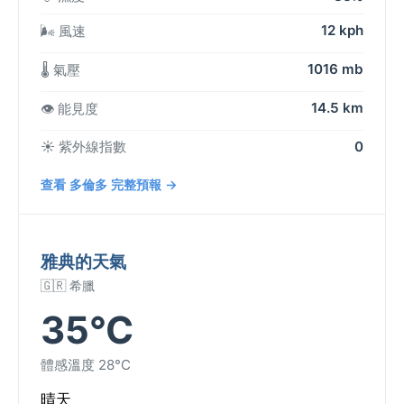
12 kph
🌬️ 風速
1016 mb
🌡️ 氣壓
14.5 km
👁️ 能見度
☀️ 紫外線指數
0
查看 多倫多 完整預報 →
雅典的天氣
🇬🇷 希臘
35°C
體感溫度 28°C
晴天