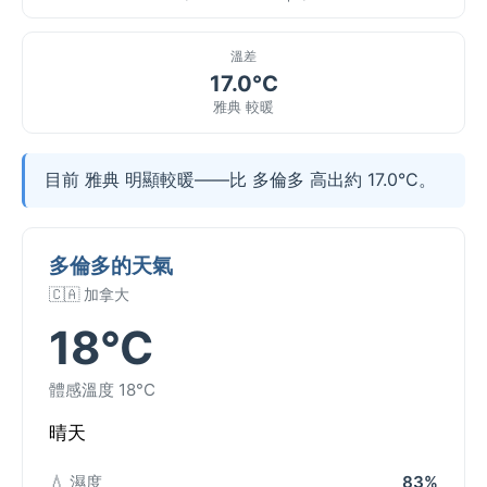
溫差
17.0°C
雅典 較暖
目前 雅典 明顯較暖——比 多倫多 高出約 17.0°C。
多倫多的天氣
🇨🇦 加拿大
18°C
體感溫度 18°C
晴天
💧 濕度
83%