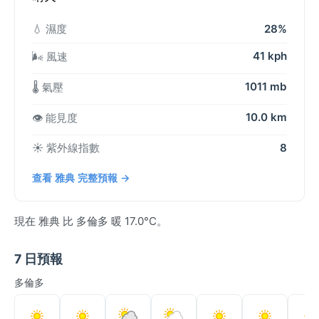
💧 濕度
28%
41 kph
🌬️ 風速
1011 mb
🌡️ 氣壓
10.0 km
👁️ 能見度
☀️ 紫外線指數
8
查看 雅典 完整預報 →
現在 雅典 比 多倫多 暖 17.0°C。
7 日預報
多倫多