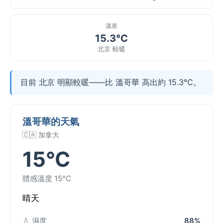
溫差
15.3°C
北京 較暖
目前 北京 明顯較暖——比 溫哥華 高出約 15.3°C。
溫哥華的天氣
🇨🇦 加拿大
15°C
體感溫度 15°C
晴天
💧 濕度
88%