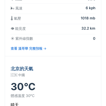
6 kph
🌬️ 風速
1018 mb
🌡️ 氣壓
32.2 km
👁️ 能見度
☀️ 紫外線指數
0
查看 溫哥華 完整預報 →
北京的天氣
🇨🇳 中國
30°C
體感溫度 30°C
晴天