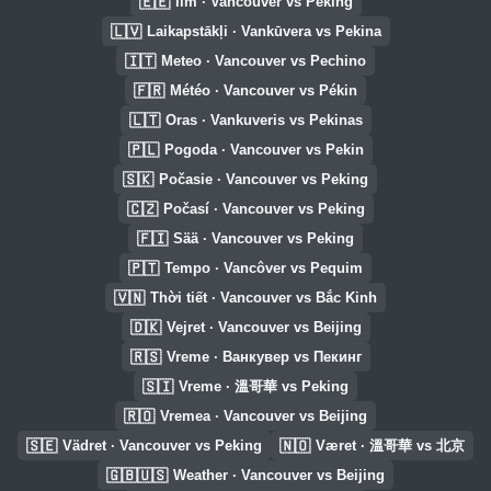
🇪🇪
Ilm · Vancouver vs Peking
🇱🇻
Laikapstākļi · Vankūvera vs Pekina
🇮🇹
Meteo · Vancouver vs Pechino
🇫🇷
Météo · Vancouver vs Pékin
🇱🇹
Oras · Vankuveris vs Pekinas
🇵🇱
Pogoda · Vancouver vs Pekin
🇸🇰
Počasie · Vancouver vs Peking
🇨🇿
Počasí · Vancouver vs Peking
🇫🇮
Sää · Vancouver vs Peking
🇵🇹
Tempo · Vancôver vs Pequim
🇻🇳
Thời tiết · Vancouver vs Bắc Kinh
🇩🇰
Vejret · Vancouver vs Beijing
🇷🇸
Vreme · Ванкувер vs Пекинг
🇸🇮
Vreme · 溫哥華 vs Peking
🇷🇴
Vremea · Vancouver vs Beijing
🇸🇪
🇳🇴
Vädret · Vancouver vs Peking
Været · 溫哥華 vs 北京
🇬🇧🇺🇸
Weather · Vancouver vs Beijing