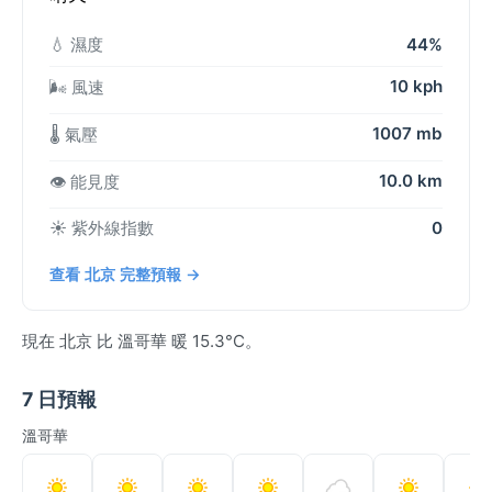
💧 濕度
44%
10 kph
🌬️ 風速
1007 mb
🌡️ 氣壓
10.0 km
👁️ 能見度
☀️ 紫外線指數
0
查看 北京 完整預報 →
現在 北京 比 溫哥華 暖 15.3°C。
7 日預報
溫哥華