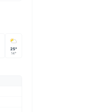
°
25°
14°