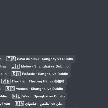
🇹🇷
n
Hava durumu · Şanghay vs Dublin
🇮🇹
lina
Meteo · Shanghai vs Dublino
🇸🇰
blin
Počasie · Šanghaj vs Dublin
🇻🇳
Thời tiết · Thượng Hải vs 都柏林
🇷🇴
n
Vremea · Shanghai vs Dublin
🇳🇱
ublin
Weer · Sjanghai vs Dublin
🇸🇦
Дублин
الطقس · شانغهاي vs دبلن