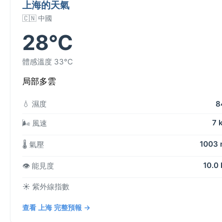
上海的天氣
🇨🇳 中國
28°C
體感溫度 33°C
局部多雲
💧 濕度
8
7 
🌬️ 風速
1003
🌡️ 氣壓
10.0
👁️ 能見度
☀️ 紫外線指數
查看 上海 完整預報 →