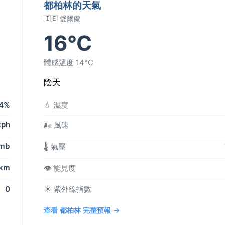
都柏林的天氣
🇮🇪 愛爾蘭
16°C
體感溫度 14°C
陰天
4%
💧 濕度
kph
🌬️ 風速
 mb
🌡️ 氣壓
 km
👁️ 能見度
0
☀️ 紫外線指數
查看 都柏林 完整預報 →