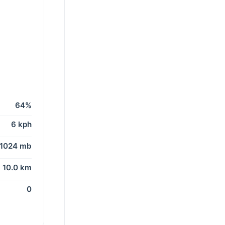
64%
6 kph
1024 mb
10.0 km
0