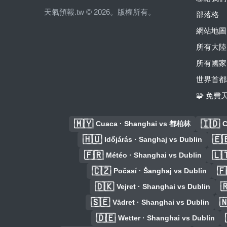
天氣預報.tw © 2026。版權所有。
部落格
網站地圖
所有大陸
所有國家
世界首都
🧩 免
🇲🇾
🇮🇩
Cuaca · Shanghai vs 都柏林
C
🇭🇺
🇪
Időjárás · Sanghaj vs Dublin
🇫🇷
🇱
Météo · Shanghai vs Dublin
🇨🇿
🇫
Počasí · Šanghaj vs Dublin
🇩🇰

Vejret · Shanghai vs Dublin
🇸🇪

Vädret · Shanghai vs Dublin
🇩🇪
Wetter · Shanghai vs Dublin