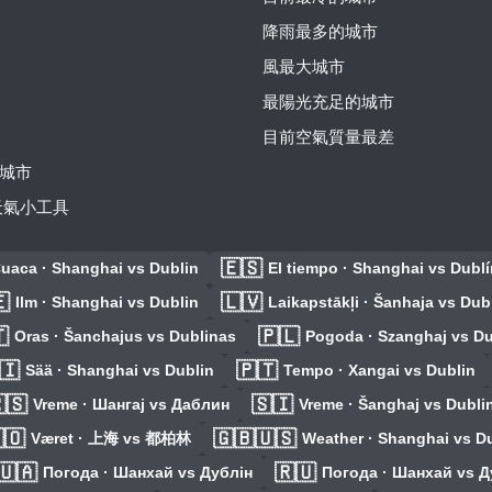
降雨最多的城市
風最大城市
最陽光充足的城市
目前空氣質量最差
城市
費天氣小工具
🇪🇸
uaca · Shanghai vs Dublin
El tiempo · Shanghai vs Dublí

🇱🇻
Ilm · Shanghai vs Dublin
Laikapstākļi · Šanhaja vs Dub

🇵🇱
Oras · Šanchajus vs Dublinas
Pogoda · Szanghaj vs Du
🇮
🇵🇹
Sää · Shanghai vs Dublin
Tempo · Xangai vs Dublin
🇸
🇸🇮
Vreme · Шангај vs Даблин
Vreme · Šanghaj vs Dubli
🇴
🇬🇧🇺🇸
Været · 上海 vs 都柏林
Weather · Shanghai vs D
🇺🇦
🇷🇺
Погода · Шанхай vs Дублін
Погода · Шанхай vs 