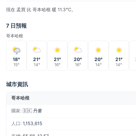
現在 孟買 比 哥本哈根 暖 11.3°C。
7 日預報
哥本哈根
18°
21°
21°
20°
20°
21°
15°
14°
16°
16°
14°
14°
城市資訊
哥本哈根
國家:
🇩🇰 丹麥
人口:
1,153,615