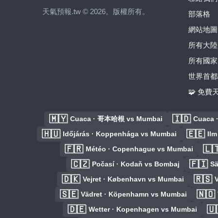
天氣預報.tw © 2026。版權所有。
部落格
網站地圖
所有大陸
所有國家
世界首都
🧩 免
🇲🇾
🇮🇩
Cuaca · 哥本哈根 vs Mumbai
Cuaca 
🇭🇺
🇪🇪
Időjárás · Koppenhága vs Mumbai
Il
🇫🇷
🇱
Météo · Copenhague vs Mumbai
🇨🇿
🇫🇮
Počasí · Kodaň vs Bombaj
Sä
🇩🇰
🇷🇸
Vejret · København vs Mumbai
V
🇸🇪
🇳🇴
Vädret · Köpenhamn vs Mumbai
🇩🇪
🇺
Wetter · Kopenhagen vs Mumbai