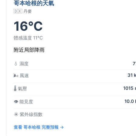
哥本哈根的天氣
🇩🇰 丹麥
16°C
體感溫度 11°C
附近局部降雨
💧 濕度
7
31 
🌬️ 風速
1015
🌡️ 氣壓
10.0
👁️ 能見度
☀️ 紫外線指數
查看 哥本哈根 完整預報 →