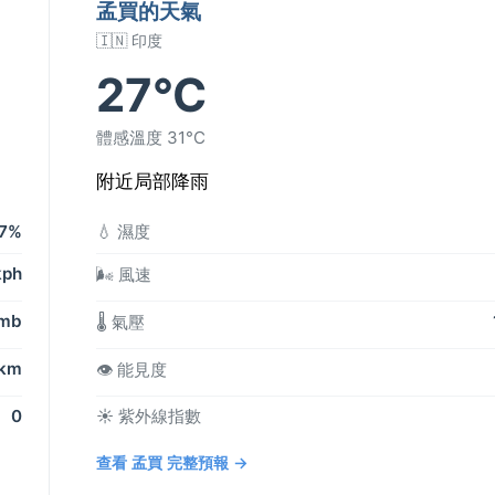
孟買的天氣
🇮🇳 印度
27°C
體感溫度 31°C
附近局部降雨
7%
💧 濕度
kph
🌬️ 風速
 mb
🌡️ 氣壓
 km
👁️ 能見度
0
☀️ 紫外線指數
查看 孟買 完整預報 →