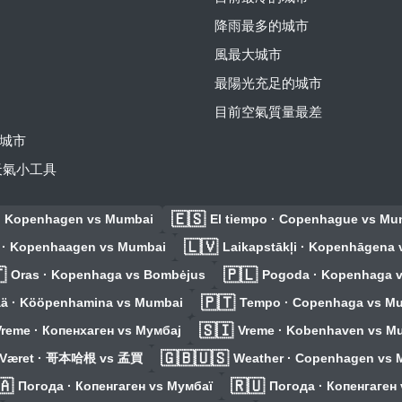
降雨最多的城市
風最大城市
最陽光充足的城市
目前空氣質量最差
城市
費天氣小工具
🇪🇸
· Kopenhagen vs Mumbai
El tiempo · Copenhague vs Mu
🇱🇻
m · Kopenhaagen vs Mumbai
Laikapstākļi · Kopenhāgena

🇵🇱
Oras · Kopenhaga vs Bombėjus
Pogoda · Kopenhaga 
🇵🇹
ä · Kööpenhamina vs Mumbai
Tempo · Copenhaga vs M
🇸🇮
reme · Копенхаген vs Мумбај
Vreme · Kobenhaven vs M
🇬🇧🇺🇸
Været · 哥本哈根 vs 孟買
Weather · Copenhagen vs 
🇦
🇷🇺
Погода · Копенгаген vs Мумбаї
Погода · Копенгаген