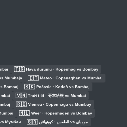
🇹🇷
mbai
Hava durumu · Kopenhag vs Bombay
🇮🇹
 vs Mumbaja
Meteo · Copenaghen vs Mumbai
🇸🇰
vs Bombaj
Počasie · Kodaň vs Bombaj
🇻🇳
umbai
Thời tiết · 哥本哈根 vs Mumbai
🇷🇴
umbaj
Vremea · Copenhaga vs Mumbay
🇳🇱
Mumbai
Weer · Kopenhagen vs Bombay
🇸🇦
 vs Мумбаи
الطقس · كوبنهاغن vs مومباي