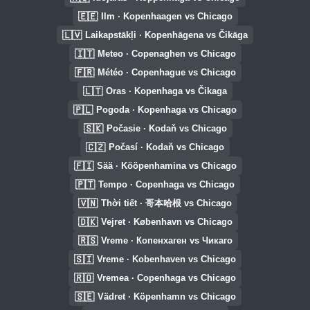
🇪🇪
Ilm · Kopenhaagen vs Chicago
🇱🇻
Laikapstākļi · Kopenhāgena vs Čikāga
🇮🇹
Meteo · Copenaghen vs Chicago
🇫🇷
Météo · Copenhague vs Chicago
🇱🇹
Oras · Kopenhaga vs Čikaga
🇵🇱
Pogoda · Kopenhaga vs Chicago
🇸🇰
Počasie · Kodaň vs Chicago
🇨🇿
Počasí · Kodaň vs Chicago
🇫🇮
Sää · Kööpenhamina vs Chicago
🇵🇹
Tempo · Copenhaga vs Chicago
🇻🇳
Thời tiết · 哥本哈根 vs Chicago
🇩🇰
Vejret · København vs Chicago
🇷🇸
Vreme · Копенхаген vs Чикаго
🇸🇮
Vreme · Kobenhaven vs Chicago
🇷🇴
Vremea · Copenhaga vs Chicago
🇸🇪
Vädret · Köpenhamn vs Chicago