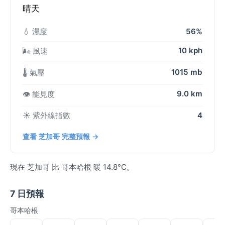
晴天
💧 濕度
56%
10 kph
🌬️ 風速
1015 mb
🌡️ 氣壓
9.0 km
👁️ 能見度
☀️ 紫外線指數
4
查看 芝加哥 完整預報 →
現在 芝加哥 比 哥本哈根 暖 14.8°C。
7 日預報
哥本哈根