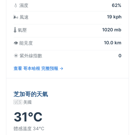
💧 濕度
62%
19 kph
🌬️ 風速
1020 mb
🌡️ 氣壓
10.0 km
👁️ 能見度
☀️ 紫外線指數
0
查看 哥本哈根 完整預報 →
芝加哥的天氣
🇺🇸 美國
31°C
體感溫度 34°C