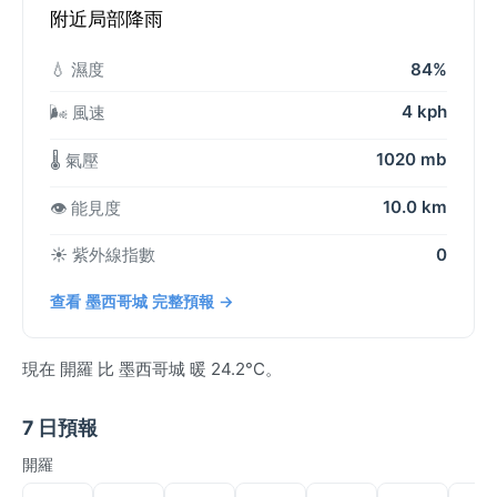
附近局部降雨
💧 濕度
84%
4 kph
🌬️ 風速
1020 mb
🌡️ 氣壓
10.0 km
👁️ 能見度
☀️ 紫外線指數
0
查看 墨西哥城 完整預報 →
現在 開羅 比 墨西哥城 暖 24.2°C。
7 日預報
開羅