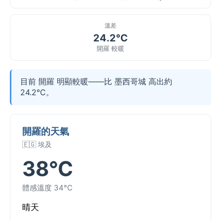
溫差
24.2°C
開羅 較暖
目前 開羅 明顯較暖——比 墨西哥城 高出約
24.2°C。
開羅的天氣
🇪🇬 埃及
38°C
體感溫度 34°C
晴天