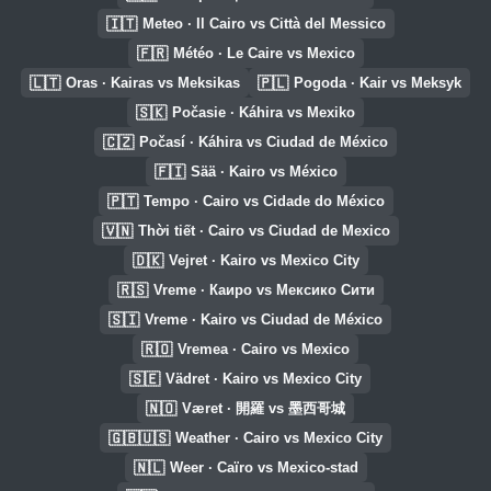
🇮🇹
Meteo · Il Cairo vs Città del Messico
🇫🇷
Météo · Le Caire vs Mexico
🇱🇹
🇵🇱
Oras · Kairas vs Meksikas
Pogoda · Kair vs Meksyk
🇸🇰
Počasie · Káhira vs Mexiko
🇨🇿
Počasí · Káhira vs Ciudad de México
🇫🇮
Sää · Kairo vs México
🇵🇹
Tempo · Cairo vs Cidade do México
🇻🇳
Thời tiết · Cairo vs Ciudad de Mexico
🇩🇰
Vejret · Kairo vs Mexico City
🇷🇸
Vreme · Каиро vs Мексико Сити
🇸🇮
Vreme · Kairo vs Ciudad de México
🇷🇴
Vremea · Cairo vs Mexico
🇸🇪
Vädret · Kairo vs Mexico City
🇳🇴
Været · 開羅 vs 墨西哥城
🇬🇧🇺🇸
Weather · Cairo vs Mexico City
🇳🇱
Weer · Caïro vs Mexico-stad