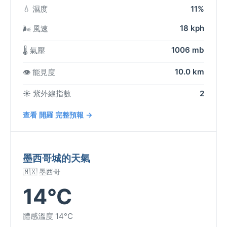
💧 濕度
11%
18 kph
🌬️ 風速
1006 mb
🌡️ 氣壓
10.0 km
👁️ 能見度
☀️ 紫外線指數
2
查看 開羅 完整預報 →
墨西哥城的天氣
🇲🇽 墨西哥
14°C
體感溫度 14°C