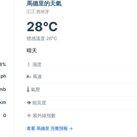
馬德里的天氣
🇪🇸 西班牙
28°C
體感溫度 26°C
晴天
8%
💧 濕度
kph
🌬️ 風速
 mb
🌡️ 氣壓
 km
👁️ 能見度
0
☀️ 紫外線指數
查看 馬德里 完整預報 →