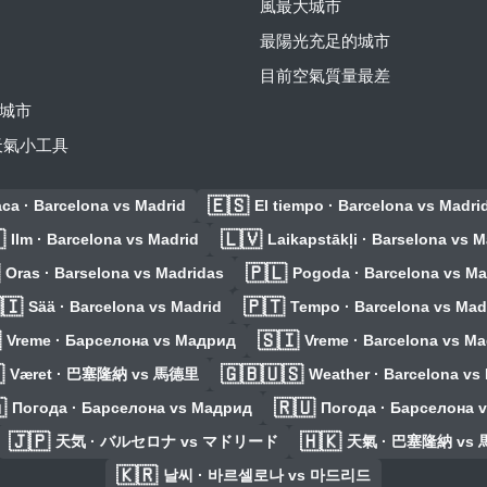
風最大城市
最陽光充足的城市
目前空氣質量最差
城市
費天氣小工具
🇪🇸
ca · Barcelona vs Madrid
El tiempo · Barcelona vs Madri

🇱🇻
Ilm · Barcelona vs Madrid
Laikapstākļi · Barselona vs 
🇵🇱
Oras · Barselona vs Madridas
Pogoda · Barcelona vs Ma
🇮
🇵🇹
Sää · Barcelona vs Madrid
Tempo · Barcelona vs Mad

🇸🇮
Vreme · Барселона vs Мадрид
Vreme · Barcelona vs Ma

🇬🇧🇺🇸
Været · 巴塞隆納 vs 馬德里
Weather · Barcelona vs

🇷🇺
Погода · Барселона vs Мадрид
Погода · Барселона 
🇯🇵
🇭🇰
天気 · バルセロナ vs マドリード
天氣 · 巴塞隆納 vs
🇰🇷
날씨 · 바르셀로나 vs 마드리드