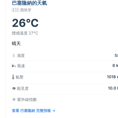
巴塞隆納的天氣
🇪🇸 西班牙
26°C
體感溫度 27°C
晴天
💧 濕度
5
6 
🌬️ 風速
1018
🌡️ 氣壓
10.0
👁️ 能見度
☀️ 紫外線指數
查看 巴塞隆納 完整預報 →