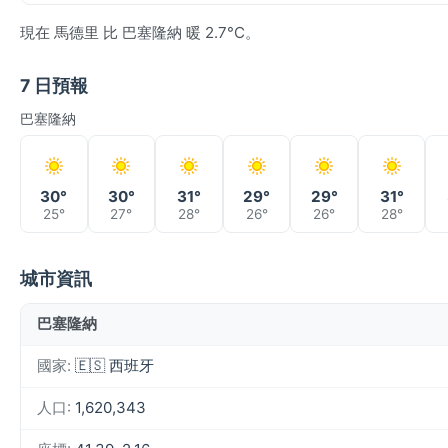
現在 馬德里 比 巴塞隆納 暖 2.7°C。
7 日預報
巴塞隆納
30°
30°
31°
29°
29°
31°
25°
27°
28°
26°
26°
28°
城市資訊
巴塞隆納
國家:
🇪🇸 西班牙
人口:
1,620,343