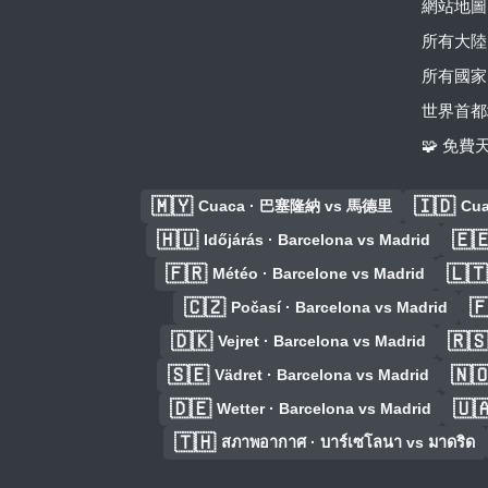
網站地圖
所有大陸
所有國家
世界首都
🧩 免
🇲🇾
🇮🇩
Cuaca · 巴塞隆納 vs 馬德里
Cua
🇭🇺
🇪
Időjárás · Barcelona vs Madrid
🇫🇷
🇱🇹
Météo · Barcelone vs Madrid
🇨🇿

Počasí · Barcelona vs Madrid
🇩🇰
🇷
Vejret · Barcelona vs Madrid
🇸🇪
🇳
Vädret · Barcelona vs Madrid
🇩🇪
🇺
Wetter · Barcelona vs Madrid
🇹🇭
สภาพอากาศ · บาร์เซโลนา vs มาดริด