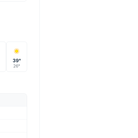
°
39°
26°