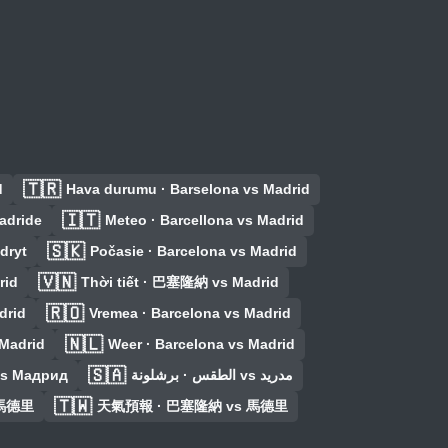
🇹🇷
d
Hava durumu · Barselona vs Madrid
🇮🇹
Madride
Meteo · Barcellona vs Madrid
🇸🇰
dryt
Počasie · Barcelona vs Madrid
🇻🇳
rid
Thời tiết · 巴塞隆納 vs Madrid
🇷🇴
drid
Vremea · Barcelona vs Madrid
🇳🇱
 Madrid
Weer · Barcelona vs Madrid
🇸🇦
vs Мадрид
الطقس · برشلونة vs مدريد
🇹🇼
 馬德里
天氣預報 · 巴塞隆納 vs 馬德里