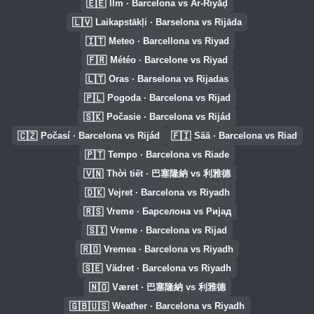
🇪🇪
Ilm · Barcelona vs Ar-Riyāḑ
🇱🇻
Laikapstākļi · Barselona vs Rijāda
🇮🇹
Meteo · Barcellona vs Riyad
🇫🇷
Météo · Barcelone vs Riyad
🇱🇹
Oras · Barselona vs Rijadas
🇵🇱
Pogoda · Barcelona vs Rijad
🇸🇰
Počasie · Barcelona vs Rijád
🇨🇿
🇫🇮
Počasí · Barcelona vs Rijád
Sää · Barcelona vs Riad
🇵🇹
Tempo · Barcelona vs Riade
🇻🇳
Thời tiết · 巴塞隆納 vs 利雅德
🇩🇰
Vejret · Barcelona vs Riyadh
🇷🇸
Vreme · Барселона vs Ријад
🇸🇮
Vreme · Barcelona vs Rijad
🇷🇴
Vremea · Barcelona vs Riyadh
🇸🇪
Vädret · Barcelona vs Riyadh
🇳🇴
Været · 巴塞隆納 vs 利雅德
🇬🇧🇺🇸
Weather · Barcelona vs Riyadh