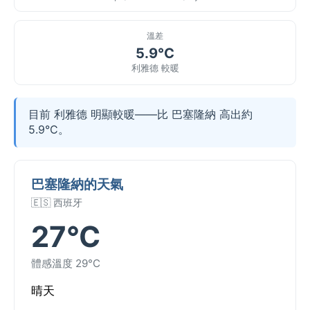
溫差
5.9°C
利雅德 較暖
目前 利雅德 明顯較暖——比 巴塞隆納 高出約
5.9°C。
巴塞隆納的天氣
🇪🇸 西班牙
27°C
體感溫度 29°C
晴天