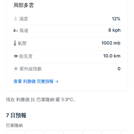
局部多雲
💧 濕度
12%
8 kph
🌬️ 風速
1002 mb
🌡️ 氣壓
10.0 km
👁️ 能見度
☀️ 紫外線指數
0
查看 利雅德 完整預報 →
現在 利雅德 比 巴塞隆納 暖 5.9°C。
7 日預報
巴塞隆納