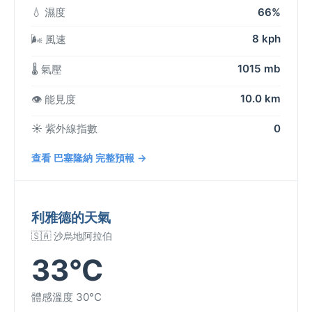
💧 濕度
66%
8 kph
🌬️ 風速
1015 mb
🌡️ 氣壓
10.0 km
👁️ 能見度
☀️ 紫外線指數
0
查看 巴塞隆納 完整預報 →
利雅德的天氣
🇸🇦 沙烏地阿拉伯
33°C
體感溫度 30°C