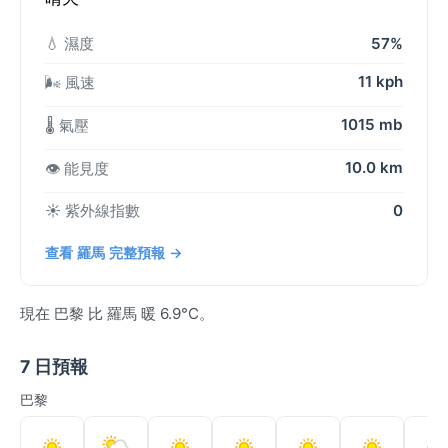
💧 濕度
57%
11 kph
🌬️ 風速
1015 mb
🌡️ 氣壓
10.0 km
👁️ 能見度
☀️ 紫外線指數
0
查看 羅馬 完整預報 →
現在 巴黎 比 羅馬 暖 6.9°C。
7 日預報
巴黎