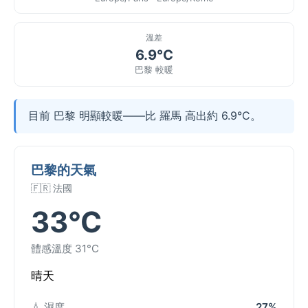
溫差
6.9°C
巴黎 較暖
目前 巴黎 明顯較暖——比 羅馬 高出約 6.9°C。
巴黎的天氣
🇫🇷 法國
33°C
體感溫度 31°C
晴天
💧 濕度
27%