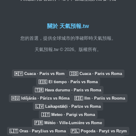
關於 天氣預報.tw
您的首選，提供全球城市的準確即時天氣預報。
天氣預報.tw © 2026。版權所有。
🇲🇾
🇮🇩
Cuaca · Paris vs Rom
Cuaca · Paris vs Roma
🇪🇸
El tiempo · París vs Roma
🇹🇷
Hava durumu · Paris vs Roma
🇭🇺
🇪🇪
Időjárás · Párizs vs Róma
Ilm · Pariis vs Rooma
🇱🇻
Laikapstākļi · Parīze vs Roma
🇮🇹
Meteo · Parigi vs Roma
🇫🇷
Météo · Ville-Lumière vs Rome
🇱🇹
🇵🇱
Oras · Paryžius vs Roma
Pogoda · Paryż vs Rzym