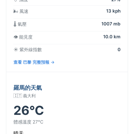
13 kph
🌬️ 風速
1007 mb
🌡️ 氣壓
10.0 km
👁️ 能見度
☀️ 紫外線指數
0
查看 巴黎 完整預報 →
羅馬的天氣
🇮🇹 義大利
26°C
體感溫度 27°C
晴天