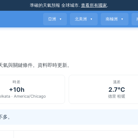
準確的天氣預報
全球城市
.
查看所有國家
.
亞洲
北美洲
南極洲
▼
▼
▼
當前天氣與關鍵條件。資料即時更新。
時差
溫差
+10h
2.7°C
olkata · America/Chicago
德里 較暖
不多。