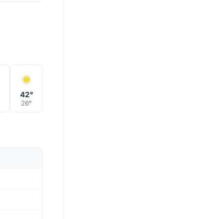
°
42°
26°