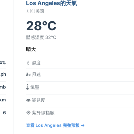
Los Angeles的天氣
🇺🇸 美國
28°C
體感溫度 32°C
晴天
4%
💧 濕度
kph
🌬️ 風速
 mb
🌡️ 氣壓
 km
👁️ 能見度
6
☀️ 紫外線指數
查看 Los Angeles 完整預報 →