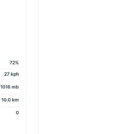
72%
27 kph
1016 mb
10.0 km
0