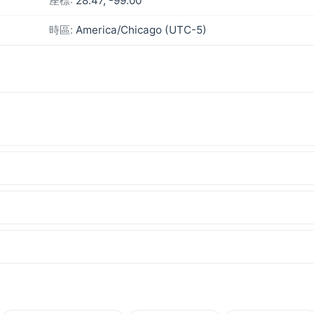
座標:
28.47, -99.00
時區:
America/Chicago (UTC-5)