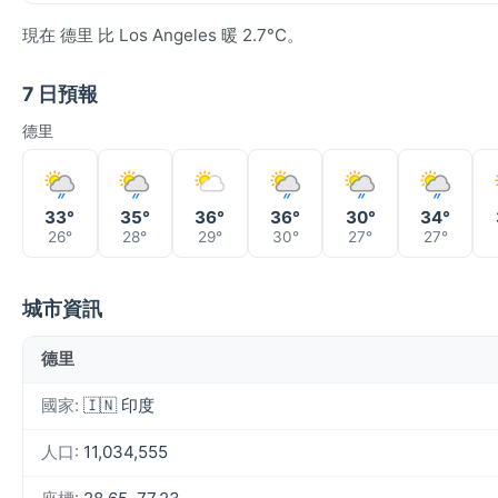
現在 德里 比 Los Angeles 暖 2.7°C。
7 日預報
德里
33°
35°
36°
36°
30°
34°
26°
28°
29°
30°
27°
27°
城市資訊
德里
國家:
🇮🇳 印度
人口:
11,034,555