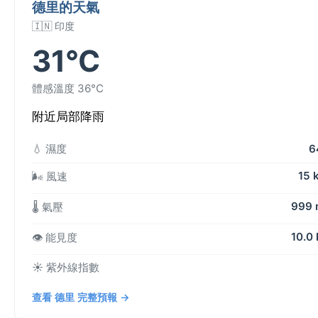
德里的天氣
🇮🇳 印度
31°C
體感溫度 36°C
附近局部降雨
💧 濕度
6
15 
🌬️ 風速
999
🌡️ 氣壓
10.0
👁️ 能見度
☀️ 紫外線指數
查看 德里 完整預報 →