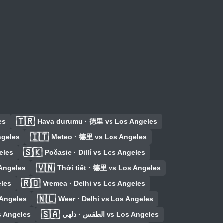
🇹🇷
es
Hava durumu · 德里 vs Los Angeles
🇮🇹
ngeles
Meteo · 德里 vs Los Angeles
🇸🇰
eles
Počasie · Dillí vs Los Angeles
🇻🇳
 Angeles
Thời tiết · 德里 vs Los Angeles
🇷🇴
eles
Vremea · Delhi vs Los Angeles
🇳🇱
 Angeles
Weer · Delhi vs Los Angeles
🇸🇦
s Angeles
الطقس · دلهي vs Los Angeles