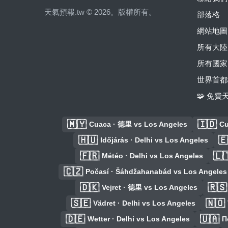
天氣預報.tw © 2026。版權所有。
部落格
網站地圖
所有大陸
所有國家
世界首都
🧩 免
🇲🇾
🇮🇩
Cuaca · 德里 vs Los Angeles
Cu
🇭🇺
🇪
Időjárás · Delhi vs Los Angeles
🇫🇷
🇱
Météo · Delhi vs Los Angeles
🇨🇿
Počasí · Šáhdžahanabád vs Los Angeles
🇩🇰
🇷🇸
Vejret · 德里 vs Los Angeles
🇸🇪
🇳🇴
Vädret · Delhi vs Los Angeles
🇩🇪
🇺🇦
Wetter · Delhi vs Los Angeles
П