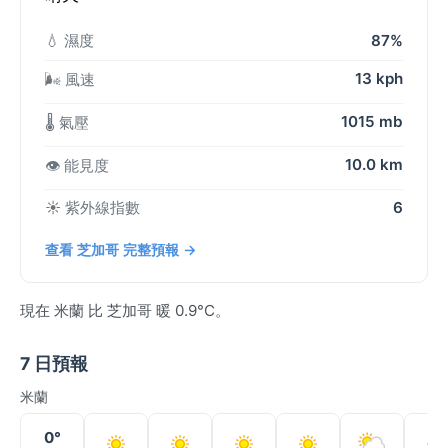
💧 濕度
87%
13 kph
🌬️ 風速
1015 mb
🌡️ 氣壓
10.0 km
👁️ 能見度
☀️ 紫外線指數
6
查看 芝加哥 完整預報 →
現在 米蘭 比 芝加哥 暖 0.9°C。
7 日預報
米蘭
0°