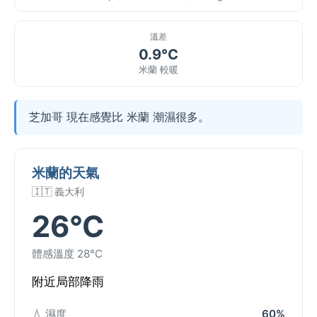
溫差
0.9°C
米蘭 較暖
芝加哥 現在感覺比 米蘭 潮濕很多。
米蘭的天氣
🇮🇹 義大利
26°C
體感溫度 28°C
附近局部降雨
💧 濕度
60%