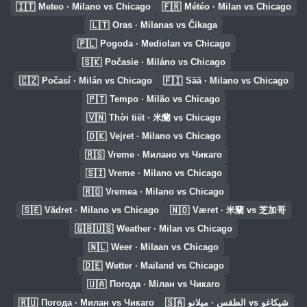
🇮🇹
🇫🇷
Meteo · Milano vs Chicago
Météo · Milan vs Chicago
🇱🇹
Oras · Milanas vs Čikaga
🇵🇱
Pogoda · Mediolan vs Chicago
🇸🇰
Počasie · Miláno vs Chicago
🇨🇿
🇫🇮
Počasí · Milán vs Chicago
Sää · Milano vs Chicago
🇵🇹
Tempo · Milão vs Chicago
🇻🇳
Thời tiết · 米蘭 vs Chicago
🇩🇰
Vejret · Milano vs Chicago
🇷🇸
Vreme · Милано vs Чикаго
🇸🇮
Vreme · Milano vs Chicago
🇷🇴
Vremea · Milano vs Chicago
🇸🇪
🇳🇴
Vädret · Milano vs Chicago
Været · 米蘭 vs 芝加哥
🇬🇧🇺🇸
Weather · Milan vs Chicago
🇳🇱
Weer · Milaan vs Chicago
🇩🇪
Wetter · Mailand vs Chicago
🇺🇦
Погода · Мілан vs Чикаго
🇷🇺
🇸🇦
Погода · Милан vs Чикаго
الطقس · ميلانو vs شيكاغو