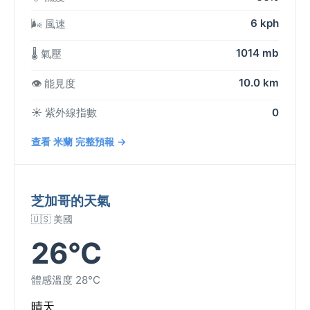
6 kph
🌬️ 風速
1014 mb
🌡️ 氣壓
10.0 km
👁️ 能見度
☀️ 紫外線指數
0
查看 米蘭 完整預報 →
芝加哥的天氣
🇺🇸 美國
26°C
體感溫度 28°C
晴天