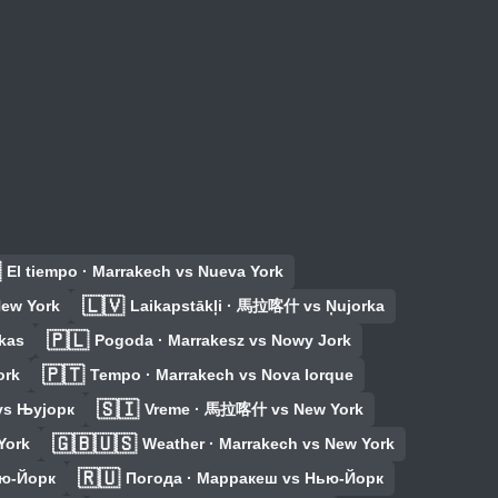

El tiempo · Marrakech vs Nueva York
🇱🇻
ew York
Laikapstākļi · 馬拉喀什 vs Ņujorka
🇵🇱
kas
Pogoda · Marrakesz vs Nowy Jork
🇵🇹
ork
Tempo · Marrakech vs Nova Iorque
🇸🇮
s Њујорк
Vreme · 馬拉喀什 vs New York
🇬🇧🇺🇸
York
Weather · Marrakech vs New York
🇷🇺
ю-Йорк
Погода · Марракеш vs Нью-Йорк