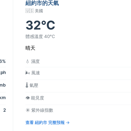
紐約市的天氣
🇺🇸 美國
32°C
體感溫度 40°C
晴天
6%
💧 濕度
kph
🌬️ 風速
 mb
🌡️ 氣壓
 km
👁️ 能見度
2
☀️ 紫外線指數
查看 紐約市 完整預報 →