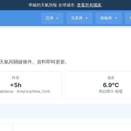
準確的天氣預報
全球城市
.
查看所有國家
.
亞洲
北美洲
南極洲
▼
▼
▼
前天氣與關鍵條件。資料即時更新。
時差
溫差
+5h
6.9°C
sablanca · America/New_York
馬拉喀什 較暖