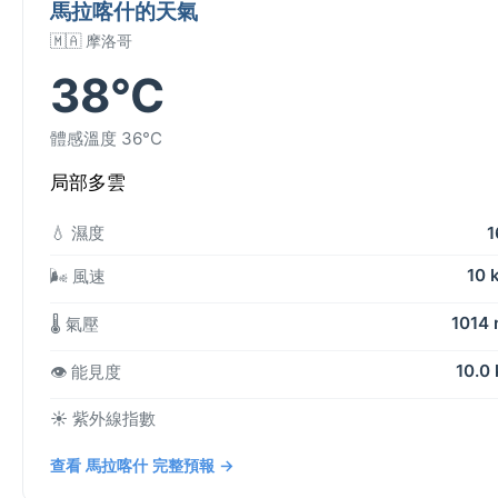
馬拉喀什的天氣
🇲🇦 摩洛哥
38°C
體感溫度 36°C
局部多雲
💧 濕度
1
10 
🌬️ 風速
1014
🌡️ 氣壓
10.0
👁️ 能見度
☀️ 紫外線指數
查看 馬拉喀什 完整預報 →