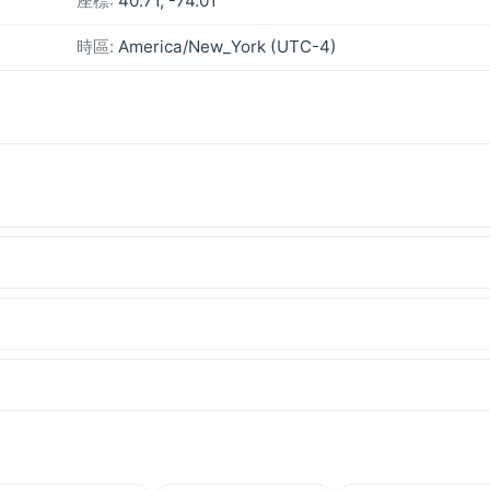
座標:
40.71, -74.01
時區:
America/New_York (UTC-4)