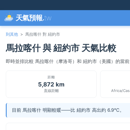
天氣預報.
tw
到其他
>
馬拉喀什 對 紐約市
馬拉喀什 與 紐約市 天氣比較
即時並排比較 馬拉喀什（摩洛哥）和 紐約市（美國）的當
距離
5,872 km
直線距離
Africa/Ca
目前 馬拉喀什 明顯較暖——比 紐約市 高出約 6.9°C。