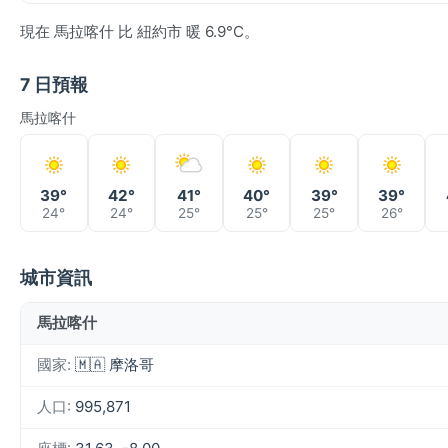
現在 馬拉喀什 比 紐約市 暖 6.9°C。
7 日預報
馬拉喀什
39°
42°
41°
40°
39°
39°
24°
24°
25°
25°
25°
26°
城市資訊
馬拉喀什
國家:
🇲🇦 摩洛哥
人口:
995,871