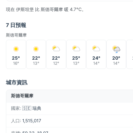
現在 伊斯坦堡 比 斯德哥爾摩 暖 4.7°C。
7 日預報
斯德哥爾摩
25°
22°
22°
25°
24°
20°
16°
13°
12°
13°
14°
14°
城市資訊
斯德哥爾摩
國家:
🇸🇪 瑞典
人口:
1,515,017