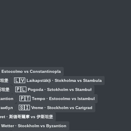
· Estocolmo vs Constantinopla
🇱🇻
伊斯坦堡
Laikapstākļi · Stokholma vs Stambula
🇵🇱
伊斯坦堡
Pogoda · Sztokholm vs Stambuł
🇵🇹
zantion
Tempo · Estocolmo vs Istambul
🇸🇮
танбул
Vreme · Stockholm vs Carigrad
ret · 斯德哥爾摩 vs 伊斯坦堡
Wetter · Stockholm vs Byzantion