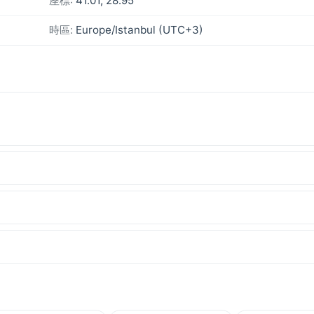
座標:
41.01, 28.95
時區:
Europe/Istanbul (UTC+3)