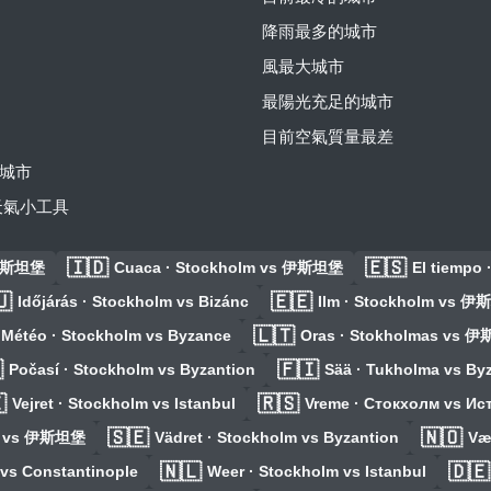
降雨最多的城市
風最大城市
最陽光充足的城市
目前空氣質量最差
城市
費天氣小工具
🇮🇩
🇪🇸
 伊斯坦堡
Cuaca · Stockholm vs 伊斯坦堡
El tiempo 
🇺
🇪🇪
Időjárás · Stockholm vs Bizánc
Ilm · Stockholm vs 
🇱🇹
Météo · Stockholm vs Byzance
Oras · Stokholmas vs 

🇫🇮
Počasí · Stockholm vs Byzantion
Sää · Tukholma vs By

🇷🇸
Vejret · Stockholm vs Istanbul
Vreme · Стокхолм vs Ис
🇸🇪
🇳🇴
lm vs 伊斯坦堡
Vädret · Stockholm vs Byzantion
Væ
🇳🇱
🇩🇪
 vs Constantinople
Weer · Stockholm vs Istanbul