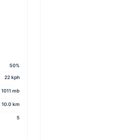
50%
22 kph
1011 mb
10.0 km
5