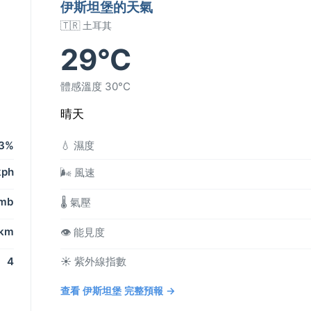
伊斯坦堡的天氣
🇹🇷 土耳其
29°C
體感溫度 30°C
晴天
3%
💧 濕度
kph
🌬️ 風速
 mb
🌡️ 氣壓
 km
👁️ 能見度
4
☀️ 紫外線指數
查看 伊斯坦堡 完整預報 →