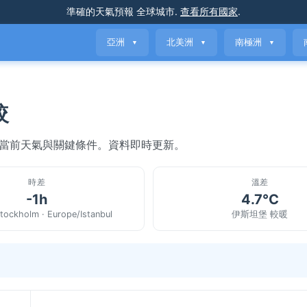
準確的天氣預報
全球城市
.
查看所有國家
.
亞洲
北美洲
南極洲
▼
▼
▼
較
的當前天氣與關鍵條件。資料即時更新。
時差
溫差
-1h
4.7°C
tockholm · Europe/Istanbul
伊斯坦堡 較暖