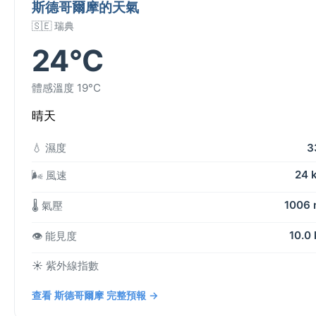
斯德哥爾摩的天氣
🇸🇪 瑞典
24°C
體感溫度 19°C
晴天
💧 濕度
3
24 
🌬️ 風速
1006
🌡️ 氣壓
10.0
👁️ 能見度
☀️ 紫外線指數
查看 斯德哥爾摩 完整預報 →