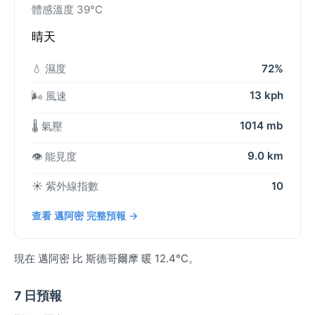
體感溫度 39°C
晴天
💧 濕度
72%
13 kph
🌬️ 風速
1014 mb
🌡️ 氣壓
9.0 km
👁️ 能見度
☀️ 紫外線指數
10
查看 邁阿密 完整預報 →
現在 邁阿密 比 斯德哥爾摩 暖 12.4°C。
7 日預報