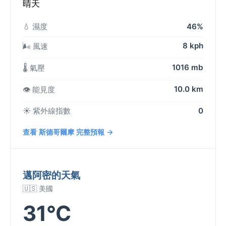
晴天
💧 濕度
46%
8 kph
🌬️ 風速
1016 mb
🌡️ 氣壓
10.0 km
👁️ 能見度
☀️ 紫外線指數
0
查看 斯德哥爾摩 完整預報 →
邁阿密的天氣
🇺🇸 美國
31°C