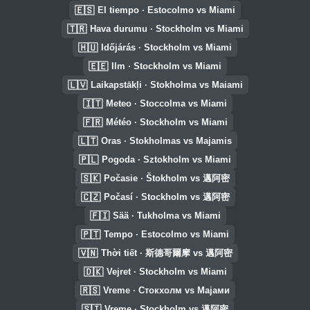
🇪🇸
El tiempo · Estocolmo vs Miami
🇹🇷
Hava durumu · Stockholm vs Miami
🇭🇺
Időjárás · Stockholm vs Miami
🇪🇪
Ilm · Stockholm vs Miami
🇱🇻
Laikapstākļi · Stokholma vs Maiami
🇮🇹
Meteo · Stoccolma vs Miami
🇫🇷
Météo · Stockholm vs Miami
🇱🇹
Oras · Stokholmas vs Majamis
🇵🇱
Pogoda · Sztokholm vs Miami
🇸🇰
Počasie · Štokholm vs 邁阿密
🇨🇿
Počasí · Stockholm vs 邁阿密
🇫🇮
Sää · Tukholma vs Miami
🇵🇹
Tempo · Estocolmo vs Miami
🇻🇳
Thời tiết · 斯德哥爾摩 vs 邁阿密
🇩🇰
Vejret · Stockholm vs Miami
🇷🇸
Vreme · Стокхолм vs Мајами
🇸🇮
Vreme · Stockholm vs 邁阿密