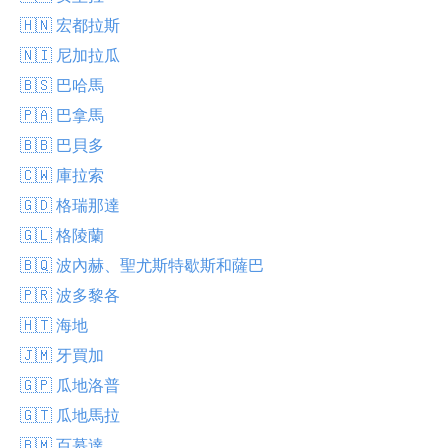
🇭🇳 宏都拉斯
🇳🇮 尼加拉瓜
🇧🇸 巴哈馬
🇵🇦 巴拿馬
🇧🇧 巴貝多
🇨🇼 庫拉索
🇬🇩 格瑞那達
🇬🇱 格陵蘭
🇧🇶 波內赫、聖尤斯特歇斯和薩巴
🇵🇷 波多黎各
🇭🇹 海地
🇯🇲 牙買加
🇬🇵 瓜地洛普
🇬🇹 瓜地馬拉
🇧🇲 百慕達