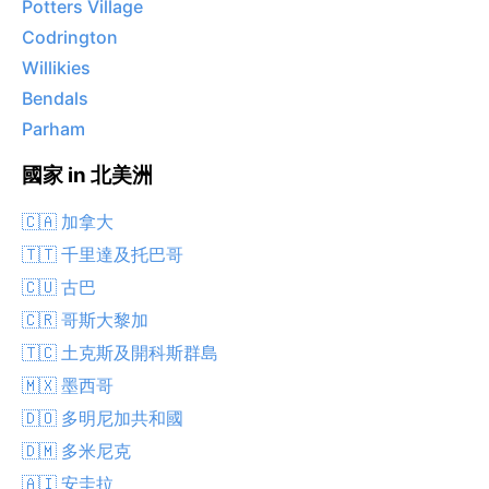
Potters Village
Codrington
Willikies
Bendals
Parham
國家 in 北美洲
🇨🇦 加拿大
🇹🇹 千里達及托巴哥
🇨🇺 古巴
🇨🇷 哥斯大黎加
🇹🇨 土克斯及開科斯群島
🇲🇽 墨西哥
🇩🇴 多明尼加共和國
🇩🇲 多米尼克
🇦🇮 安圭拉