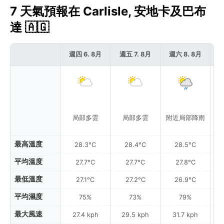
7 天氣預報在 Carlisle, 安地卡及巴布
達 🇦🇬
週四 6. 8月
週五 7. 8月
週六 8. 8月
週
局部多雲
局部多雲
附近局部降雨
附
最高溫度
28.3°C
28.4°C
28.5°C
平均溫度
27.7°C
27.7°C
27.8°C
最低溫度
27.1°C
27.2°C
26.9°C
平均濕度
75%
73%
79%
最大風速
27.4 kph
29.5 kph
31.7 kph