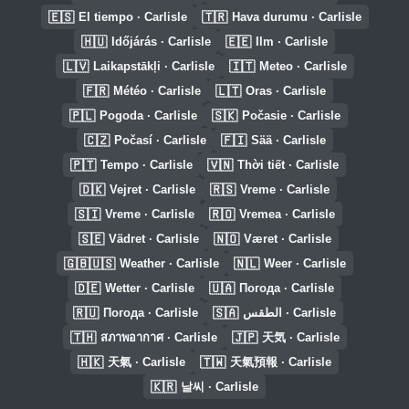
🇪🇸
🇹🇷
El tiempo · Carlisle
Hava durumu · Carlisle
🇭🇺
🇪🇪
Időjárás · Carlisle
Ilm · Carlisle
🇱🇻
🇮🇹
Laikapstākļi · Carlisle
Meteo · Carlisle
🇫🇷
🇱🇹
Météo · Carlisle
Oras · Carlisle
🇵🇱
🇸🇰
Pogoda · Carlisle
Počasie · Carlisle
🇨🇿
🇫🇮
Počasí · Carlisle
Sää · Carlisle
🇵🇹
🇻🇳
Tempo · Carlisle
Thời tiết · Carlisle
🇩🇰
🇷🇸
Vejret · Carlisle
Vreme · Carlisle
🇸🇮
🇷🇴
Vreme · Carlisle
Vremea · Carlisle
🇸🇪
🇳🇴
Vädret · Carlisle
Været · Carlisle
🇬🇧🇺🇸
🇳🇱
Weather · Carlisle
Weer · Carlisle
🇩🇪
🇺🇦
Wetter · Carlisle
Погода · Carlisle
🇷🇺
🇸🇦
Погода · Carlisle
الطقس · Carlisle
🇹🇭
🇯🇵
สภาพอากาศ · Carlisle
天気 · Carlisle
🇭🇰
🇹🇼
天氣 · Carlisle
天氣預報 · Carlisle
🇰🇷
날씨 · Carlisle