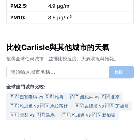
PM2.5:
4.9 µg/m³
PM10:
8.6 µg/m³
比較Carlisle與其他城市的天氣
搜尋全球任何城市，並排比較溫度、天氣狀況與預報。
比較 →
全球熱門城市比較:
🇪🇸 巴塞隆納 vs 🇬🇷 雅典
🇦🇹 維也納 vs 🇨🇳 北京
🇮🇩 雅加達 vs 🇲🇦 馬拉喀什
🇲🇾 吉隆坡 vs 🇺🇸 芝加哥
🇦🇺 雪梨 vs 🇮🇹 羅馬
🇮🇩 雅加達 vs 🇸🇬 新加坡