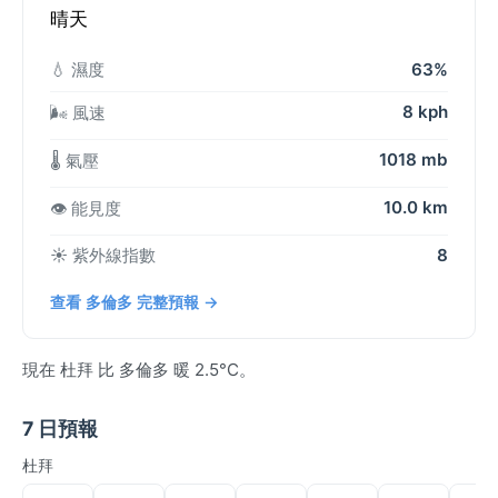
晴天
💧 濕度
63%
8 kph
🌬️ 風速
1018 mb
🌡️ 氣壓
10.0 km
👁️ 能見度
☀️ 紫外線指數
8
查看 多倫多 完整預報 →
現在 杜拜 比 多倫多 暖 2.5°C。
7 日預報
杜拜