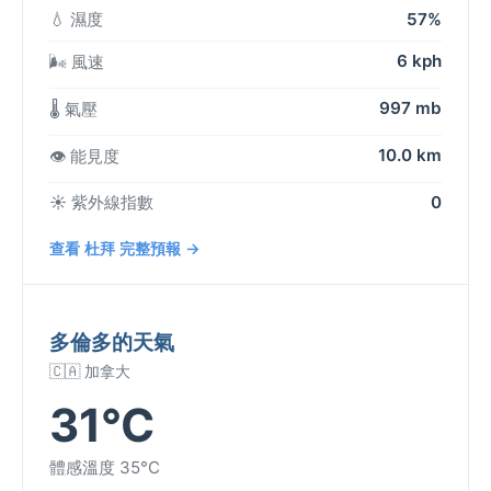
💧 濕度
57%
6 kph
🌬️ 風速
997 mb
🌡️ 氣壓
10.0 km
👁️ 能見度
☀️ 紫外線指數
0
查看 杜拜 完整預報 →
多倫多的天氣
🇨🇦 加拿大
31°C
體感溫度 35°C