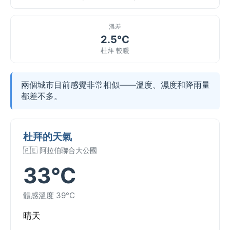
溫差
2.5°C
杜拜 較暖
兩個城市目前感覺非常相似——溫度、濕度和降雨量
都差不多。
杜拜的天氣
🇦🇪 阿拉伯聯合大公國
33°C
體感溫度 39°C
晴天