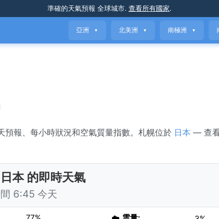
準確的天氣預報
全球城市
.
查看所有國家
.
亞洲
北美洲
南極洲
▼
▼
▼
7天預報、每小時狀況和空氣質量指數。札幌位於
日本
— 查
 日本 的即時天氣
 6:45 今天
77%
☁️
雲量:
3%