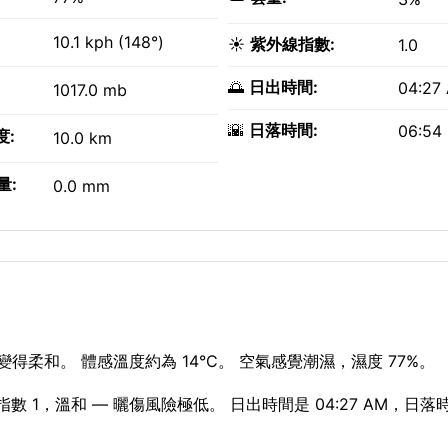
10.1 kph (148°)
☀️
紫外線指數:
1.0
🌅
日出時間:
04:27
1017.0 mb
🌇
日落時間:
06:54
度:
10.0 km
量:
0.0 mm
變得柔和。 體感溫度約為 14°C。 空氣感覺潮濕，濕度 77%。
線指數 1，溫和 — 曬傷風險極低。 日出時間是 04:27 AM，日落時