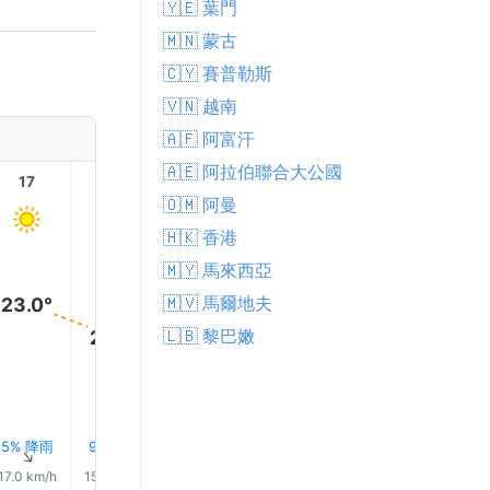
🇾🇪 葉門
🇲🇳 蒙古
🇨🇾 賽普勒斯
🇻🇳 越南
🇦🇫 阿富汗
🇦🇪 阿拉伯聯合大公國
17
18
19
20
21
22
🇴🇲 阿曼
🇭🇰 香港
🇲🇾 馬來西亞
🇲🇻 馬爾地夫
23.0°
🇱🇧 黎巴嫩
20.0°
17.0°
16.0°
15.0°
15.0°
5% 降雨
9% 降雨
11% 降雨
10% 降雨
9% 降雨
10% 降
↑
↑
↑
↑
↑
↑
17.0 km/h
15.0 km/h
14.0 km/h
13.0 km/h
13.0 km/h
13.0 km/