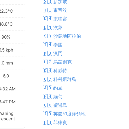
🇸🇬 新加坡
🇹🇱 東帝汶
22.3°C
🇰🇭 柬埔寨
18.8°C
🇧🇳 汶萊
🇸🇦 沙烏地阿拉伯
90%
🇹🇭 泰國
6.5 kph
🇲🇴 澳門
🇺🇿 烏茲別克
1.0 mm
🇰🇼 科威特
6.0
🇨🇨 科科斯群島
🇯🇴 約旦
4:32 AM
🇲🇲 緬甸
6:47 PM
🇨🇽 聖誕島
Waning
🇮🇴 英屬印度洋領地
rescent
🇵🇭 菲律賓