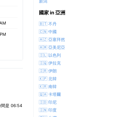
新潟
國家 in 亞洲
 AM
🇧🇹 不丹
🇨🇳 中國
 PM
🇦🇿 亞塞拜然
🇦🇲 亞美尼亞
🇮🇱 以色列
🇮🇶 伊拉克
🇮🇷 伊朗
🇰🇵 北韓
🇰🇷 南韓
🇶🇦 卡塔爾
🇮🇩 印尼
間是 06:54
🇮🇳 印度