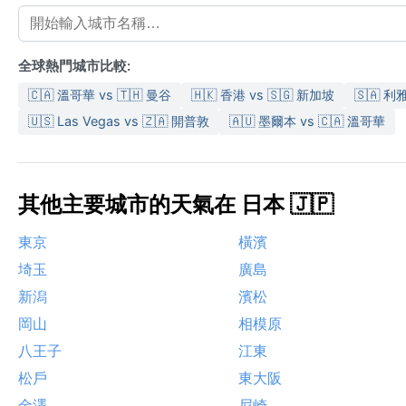
全球熱門城市比較:
🇨🇦 溫哥華 vs 🇹🇭 曼谷
🇭🇰 香港 vs 🇸🇬 新加坡
🇸🇦 利
🇺🇸 Las Vegas vs 🇿🇦 開普敦
🇦🇺 墨爾本 vs 🇨🇦 溫哥華
其他主要城市的天氣在 日本 🇯🇵
東京
橫濱
埼玉
廣島
新潟
濱松
岡山
相模原
八王子
江東
松戶
東大阪
金澤
尼崎