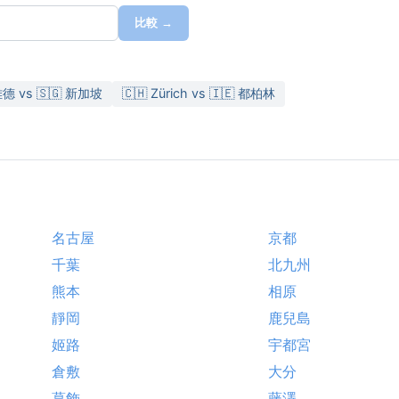
比較 →
雅德 vs 🇸🇬 新加坡
🇨🇭 Zürich vs 🇮🇪 都柏林
名古屋
京都
千葉
北九州
熊本
相原
靜岡
鹿兒島
姬路
宇都宮
倉敷
大分
葛飾
藤澤