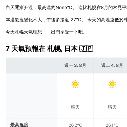
白天逐漸升溫，最高溫約None°C。 這比札幌在8月的常見平
本週氣溫變化不大，午後多接近 27°C。 今天的高溫遠低於札
今天札幌天氣理想——出門享受一下吧。
7 天氣預報在 札幌, 日本 🇯🇵
週一 3. 8月
週二 4. 8月
晴天
晴天
最高溫度
26.2°C
26.1°C