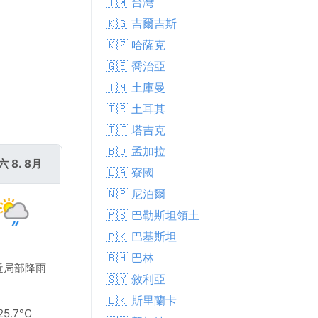
🇹🇼 台灣
🇰🇬 吉爾吉斯
🇰🇿 哈薩克
🇬🇪 喬治亞
🇹🇲 土庫曼
🇹🇷 土耳其
🇹🇯 塔吉克
🇧🇩 孟加拉
六 8. 8月
🇱🇦 寮國
🇳🇵 尼泊爾
🇵🇸 巴勒斯坦領土
🇵🇰 巴基斯坦
🇧🇭 巴林
近局部降雨
🇸🇾 敘利亞
🇱🇰 斯里蘭卡
25.7°C