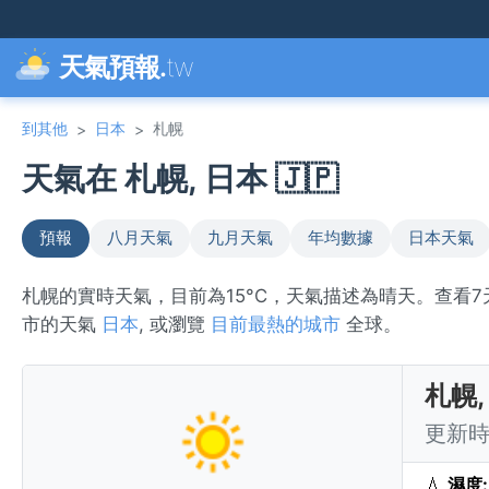
天氣預報.
tw
到其他
日本
札幌
>
>
天氣在 札幌, 日本 🇯🇵
預報
八月天氣
九月天氣
年均數據
日本天氣
札幌的實時天氣，目前為15°C，天氣描述為晴天。查看
市的天氣
日本
, 或瀏覽
目前最熱的城市
全球。
札幌,
更新時間
💧
濕度: