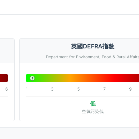
英國DEFRA指數
Department for Environment, Food & Rural Affair
1
6
1
3
5
7
9
低
空氣污染低