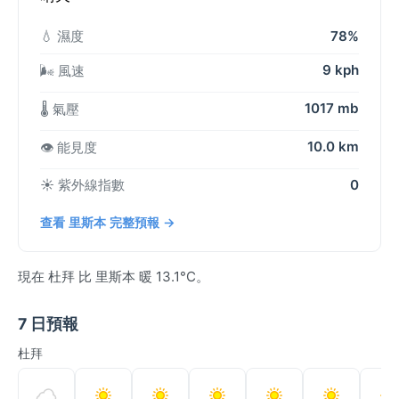
💧 濕度
78%
9 kph
🌬️ 風速
1017 mb
🌡️ 氣壓
10.0 km
👁️ 能見度
☀️ 紫外線指數
0
查看 里斯本 完整預報 →
現在 杜拜 比 里斯本 暖 13.1°C。
7 日預報
杜拜