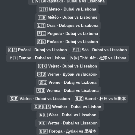
🇱🇻
Laikapstākļi · Dubaija vs Lisabona
🇮🇹
Meteo · Dubai vs Lisbona
🇫🇷
Météo · Dubaï vs Lisbonne
🇱🇹
Oras · Dubajus vs Lisabona
🇵🇱
Pogoda · Dubaj vs Lizbona
🇸🇰
Počasie · Dubaj vs Lisabon
🇨🇿
🇫🇮
Počasí · Dubaj vs Lisabon
Sää · Dubai vs Lissabon
🇵🇹
🇻🇳
Tempo · Dubai vs Lisboa
Thời tiết · 杜拜 vs Lisboa
🇩🇰
Vejret · Dubai vs Lissabon
🇷🇸
Vreme · Дубаи vs Лисабон
🇸🇮
Vreme · Dubaj vs Lizbona
🇷🇴
Vremea · Dubai vs Lisabona
🇸🇪
🇳🇴
Vädret · Dubai vs Lissabon
Været · 杜拜 vs 里斯本
🇬🇧🇺🇸
Weather · Dubai vs Lisbon
🇳🇱
Weer · Dubai vs Lissabon
🇩🇪
Wetter · Dubai vs Lissabon
🇺🇦
Погода · Дубай vs 里斯本