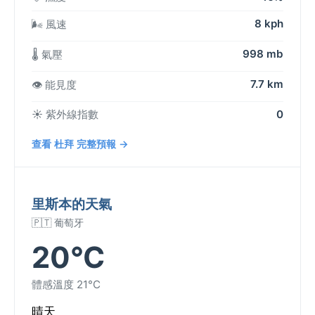
8 kph
🌬️ 風速
998 mb
🌡️ 氣壓
7.7 km
👁️ 能見度
☀️ 紫外線指數
0
查看 杜拜 完整預報 →
里斯本的天氣
🇵🇹 葡萄牙
20°C
體感溫度 21°C
晴天