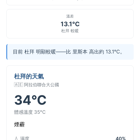
溫差
13.1°C
杜拜 較暖
目前 杜拜 明顯較暖——比 里斯本 高出約 13.1°C。
杜拜的天氣
🇦🇪 阿拉伯聯合大公國
34°C
體感溫度 35°C
煙霾
💧 濕度
40%