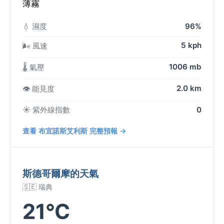
薄霧
💧 濕度
96%
5 kph
🌬️ 風速
1006 mb
🌡️ 氣壓
2.0 km
👁️ 能見度
☀️ 紫外線指數
0
查看 布宜諾斯艾利斯 完整預報 →
斯德哥爾摩的天氣
🇸🇪 瑞典
21°C