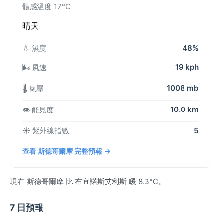
體感溫度 17°C
晴天
💧 濕度
48%
19 kph
🌬️ 風速
1008 mb
🌡️ 氣壓
10.0 km
👁️ 能見度
☀️ 紫外線指數
5
查看 斯德哥爾摩 完整預報 →
現在 斯德哥爾摩 比 布宜諾斯艾利斯 暖 8.3°C。
7 日預報