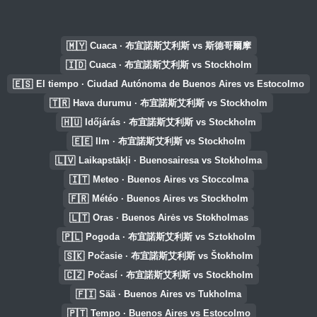
🇲🇾
Cuaca · 布宜諾斯艾利斯 vs 斯德哥爾摩
🇮🇩
Cuaca · 布宜諾斯艾利斯 vs Stockholm
🇪🇸
El tiempo · Ciudad Autónoma de Buenos Aires vs Estocolmo
🇹🇷
Hava durumu · 布宜諾斯艾利斯 vs Stockholm
🇭🇺
Időjárás · 布宜諾斯艾利斯 vs Stockholm
🇪🇪
Ilm · 布宜諾斯艾利斯 vs Stockholm
🇱🇻
Laikapstākļi · Buenosairesa vs Stokholma
🇮🇹
Meteo · Buenos Aires vs Stoccolma
🇫🇷
Météo · Buenos Aires vs Stockholm
🇱🇹
Oras · Buenos Airės vs Stokholmas
🇵🇱
Pogoda · 布宜諾斯艾利斯 vs Sztokholm
🇸🇰
Počasie · 布宜諾斯艾利斯 vs Štokholm
🇨🇿
Počasí · 布宜諾斯艾利斯 vs Stockholm
🇫🇮
Sää · Buenos Aires vs Tukholma
🇵🇹
Tempo · Buenos Aires vs Estocolmo