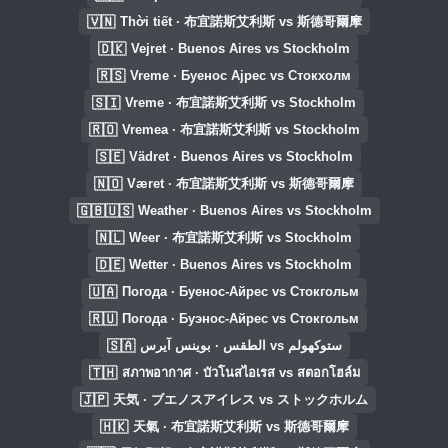
🇻🇳
Thời tiết · 布宜諾斯艾利斯 vs 斯德哥爾摩
🇩🇰
Vejret · Buenos Aires vs Stockholm
🇷🇸
Vreme · Буенос Ајрес vs Стокхолм
🇸🇮
Vreme · 布宜諾斯艾利斯 vs Stockholm
🇷🇴
Vremea · 布宜諾斯艾利斯 vs Stockholm
🇸🇪
Vädret · Buenos Aires vs Stockholm
🇳🇴
Været · 布宜諾斯艾利斯 vs 斯德哥爾摩
🇬🇧🇺🇸
Weather · Buenos Aires vs Stockholm
🇳🇱
Weer · 布宜諾斯艾利斯 vs Stockholm
🇩🇪
Wetter · Buenos Aires vs Stockholm
🇺🇦
Погода · Буенос-Айрес vs Стокгольм
🇷🇺
Погода · Буэнос-Айрес vs Стокгольм
🇸🇦
الطقس · بوينس آيرس vs ستوكهولم
🇹🇭
สภาพอากาศ · บัวโนสไอเรส vs สตอกโฮล์ม
🇯🇵
天気 · ブエノスアイレス vs ストックホルム
🇭🇰
天氣 · 布宜諾斯艾利斯 vs 斯德哥爾摩