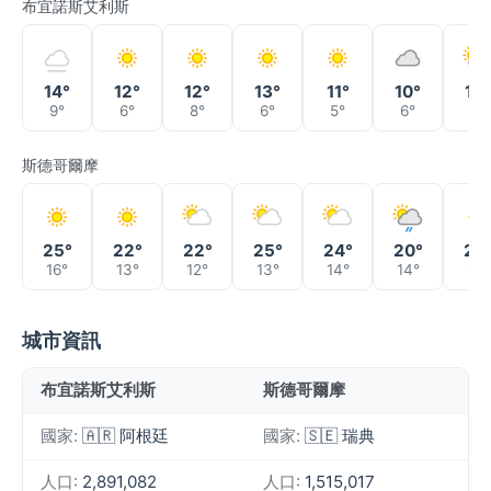
布宜諾斯艾利斯
14°
12°
12°
13°
11°
10°
10°
9°
6°
8°
6°
5°
6°
7°
斯德哥爾摩
25°
22°
22°
25°
24°
20°
20
16°
13°
12°
13°
14°
14°
11°
城市資訊
布宜諾斯艾利斯
斯德哥爾摩
國家:
🇦🇷 阿根廷
國家:
🇸🇪 瑞典
人口:
2,891,082
人口:
1,515,017