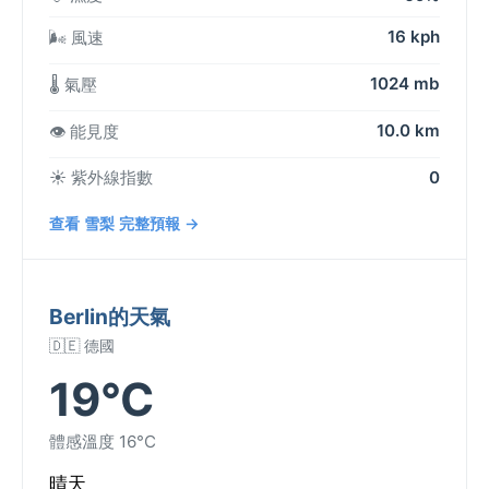
16 kph
🌬️ 風速
1024 mb
🌡️ 氣壓
10.0 km
👁️ 能見度
☀️ 紫外線指數
0
查看 雪梨 完整預報 →
Berlin的天氣
🇩🇪 德國
19°C
體感溫度 16°C
晴天