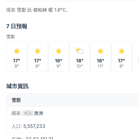
現在 雪梨 比 都柏林 暖 1.8°C。
7 日預報
雪梨
17°
17°
16°
18°
16°
17°
8°
8°
9°
10°
11°
8°
城市資訊
雪梨
國家:
🇦🇺 澳洲
人口:
5,557,233