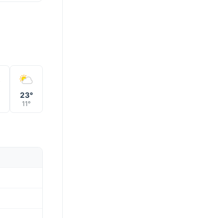
23°
11°