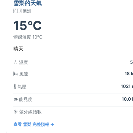
雪梨的天氣
🇦🇺 澳洲
15°C
體感溫度 10°C
晴天
💧 濕度
5
18 
🌬️ 風速
1021
🌡️ 氣壓
10.0
👁️ 能見度
☀️ 紫外線指數
查看 雪梨 完整預報 →