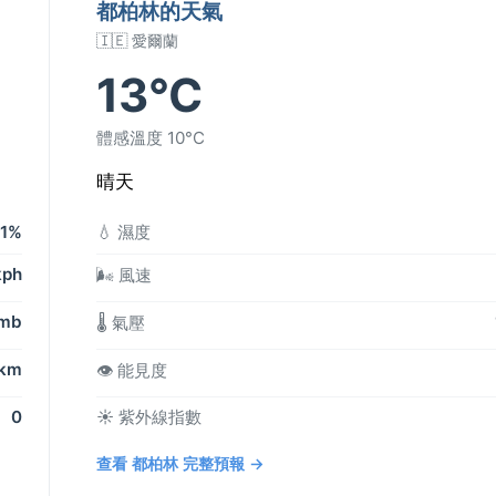
都柏林的天氣
🇮🇪 愛爾蘭
13°C
體感溫度 10°C
晴天
1%
💧 濕度
kph
🌬️ 風速
 mb
🌡️ 氣壓
 km
👁️ 能見度
0
☀️ 紫外線指數
查看 都柏林 完整預報 →