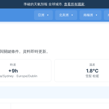
準確的天氣預報
全球城市
.
查看所有國家
.
亞洲
北美洲
南極洲
▼
▼
▼
氣與關鍵條件。資料即時更新。
時差
溫差
+9h
1.8°C
ia/Sydney · Europe/Dublin
雪梨 較暖