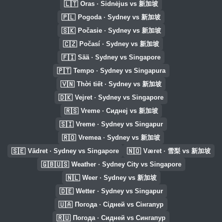
🇱🇹
Oras · Sidnėjus vs 新加坡
🇵🇱
Pogoda · Sydney vs 新加坡
🇸🇰
Počasie · Sydney vs 新加坡
🇨🇿
Počasí · Sydney vs 新加坡
🇫🇮
Sää · Sydney vs Singapore
🇵🇹
Tempo · Sydney vs Singapura
🇻🇳
Thời tiết · Sydney vs 新加坡
🇩🇰
Vejret · Sydney vs Singapore
🇷🇸
Vreme · Сиднеј vs 新加坡
🇸🇮
Vreme · Sydney vs Singapur
🇷🇴
Vremea · Sydney vs 新加坡
🇸🇪
🇳🇴
Vädret · Sydney vs Singapore
Været · 雪梨 vs 新加坡
🇬🇧🇺🇸
Weather · Sydney City vs Singapore
🇳🇱
Weer · Sydney vs 新加坡
🇩🇪
Wetter · Sydney vs Singapur
🇺🇦
Погода · Сідней vs Сінгапур
🇷🇺
Погода · Сидней vs Сингапур