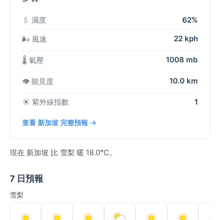
💧 濕度
62%
22 kph
🌬️ 風速
1008 mb
🌡️ 氣壓
10.0 km
👁️ 能見度
☀️ 紫外線指數
1
查看 新加坡 完整預報 →
現在 新加坡 比 雪梨 暖 18.0°C。
7 日預報
雪梨