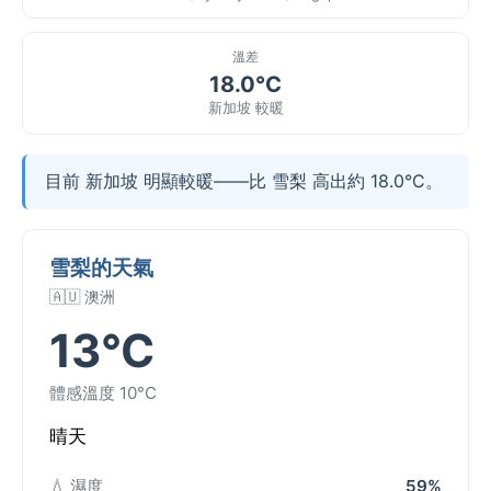
溫差
18.0°C
新加坡 較暖
目前 新加坡 明顯較暖——比 雪梨 高出約 18.0°C。
雪梨的天氣
🇦🇺 澳洲
13°C
體感溫度 10°C
晴天
💧 濕度
59%