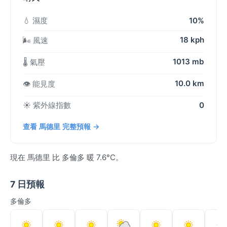
💧 濕度
10%
18 kph
🌬️ 風速
1013 mb
🌡️ 氣壓
10.0 km
👁️ 能見度
☀️ 紫外線指數
0
查看 馬德里 完整預報 →
現在 馬德里 比 多倫多 暖 7.6°C。
7 日預報
多倫多