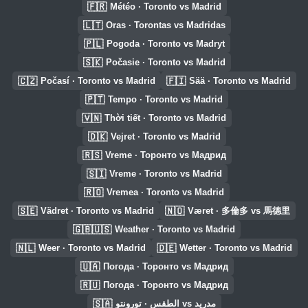
🇫🇷
Météo · Toronto vs Madrid
🇱🇹
Oras · Torontas vs Madridas
🇵🇱
Pogoda · Toronto vs Madryt
🇸🇰
Počasie · Toronto vs Madrid
🇨🇿
🇫🇮
Počasí · Toronto vs Madrid
Sää · Toronto vs Madrid
🇵🇹
Tempo · Toronto vs Madrid
🇻🇳
Thời tiết · Toronto vs Madrid
🇩🇰
Vejret · Toronto vs Madrid
🇷🇸
Vreme · Торонто vs Мадрид
🇸🇮
Vreme · Toronto vs Madrid
🇷🇴
Vremea · Toronto vs Madrid
🇸🇪
🇳🇴
Vädret · Toronto vs Madrid
Været · 多倫多 vs 馬德里
🇬🇧🇺🇸
Weather · Toronto vs Madrid
🇳🇱
🇩🇪
Weer · Toronto vs Madrid
Wetter · Toronto vs Madrid
🇺🇦
Погода · Торонто vs Мадрид
🇷🇺
Погода · Торонто vs Мадрид
🇸🇦
الطقس · تورونتو vs مدريد