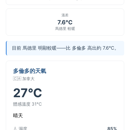
溫差
7.6°C
馬德里 較暖
目前 馬德里 明顯較暖——比 多倫多 高出約 7.6°C。
多倫多的天氣
🇨🇦 加拿大
27°C
體感溫度 31°C
晴天
💧 濕度
85%