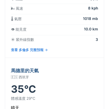
8 kph
🌬️ 風速
1018 mb
🌡️ 氣壓
10.0 km
👁️ 能見度
☀️ 紫外線指數
3
查看 多倫多 完整預報 →
馬德里的天氣
🇪🇸 西班牙
35°C
體感溫度 29°C
晴天