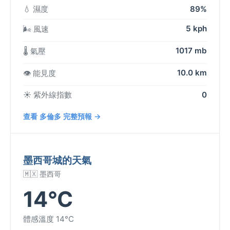
💧 濕度
89%
5 kph
🌬️ 風速
1017 mb
🌡️ 氣壓
10.0 km
👁️ 能見度
☀️ 紫外線指數
0
查看 多倫多 完整預報 →
墨西哥城的天氣
🇲🇽 墨西哥
14°C
體感溫度 14°C