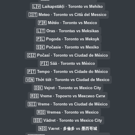
🇱🇻
Laikapstākļi · Toronto vs Mehiko
🇮🇹
Meteo · Toronto vs Città del Messico
🇫🇷
Météo · Toronto vs Mexico
🇱🇹
Oras · Torontas vs Meksikas
🇵🇱
Pogoda · Toronto vs Meksyk
🇸🇰
Počasie · Toronto vs Mexiko
🇨🇿
Počasí · Toronto vs Ciudad de México
🇫🇮
Sää · Toronto vs México
🇵🇹
Tempo · Toronto vs Cidade do México
🇻🇳
Thời tiết · Toronto vs Ciudad de Mexico
🇩🇰
Vejret · Toronto vs Mexico City
🇷🇸
Vreme · Торонто vs Мексико Сити
🇸🇮
Vreme · Toronto vs Ciudad de México
🇷🇴
Vremea · Toronto vs Mexico
🇸🇪
Vädret · Toronto vs Mexico City
🇳🇴
Været · 多倫多 vs 墨西哥城