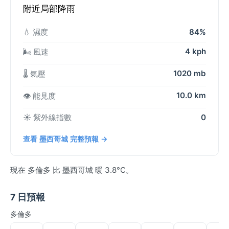
附近局部降雨
💧 濕度
84%
4 kph
🌬️ 風速
1020 mb
🌡️ 氣壓
10.0 km
👁️ 能見度
☀️ 紫外線指數
0
查看 墨西哥城 完整預報 →
現在 多倫多 比 墨西哥城 暖 3.8°C。
7 日預報
多倫多