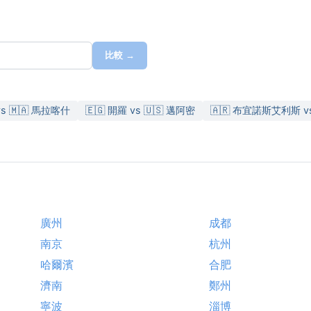
比較 →
vs 🇲🇦 馬拉喀什
🇪🇬 開羅 vs 🇺🇸 邁阿密
🇦🇷 布宜諾斯艾利斯 vs
廣州
成都
南京
杭州
哈爾濱
合肥
濟南
鄭州
寧波
淄博