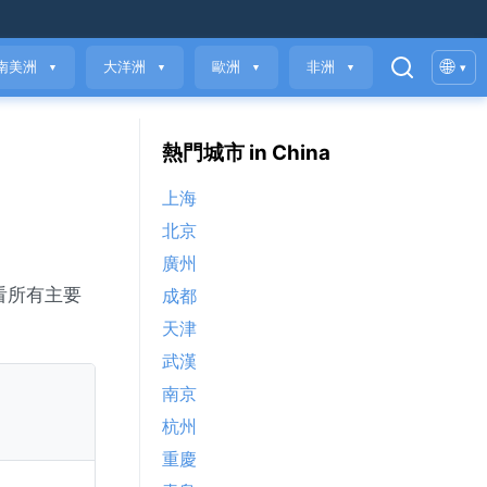
🌐
南美洲
大洋洲
歐洲
非洲
▾
▼
▼
▼
▼
熱門城市 in China
上海
北京
廣州
看所有主要
成都
天津
武漢
南京
杭州
重慶