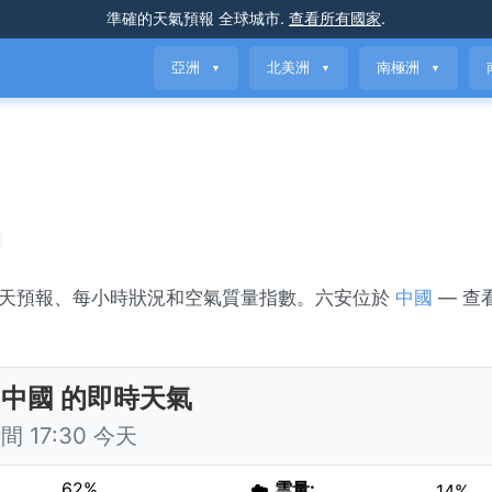
準確的天氣預報
全球城市
.
查看所有國家
.
亞洲
北美洲
南極洲
▼
▼
▼
7天預報、每小時狀況和空氣質量指數。六安位於
中國
— 查
 中國 的即時天氣
 17:30 今天
62%
☁️
雲量:
14%