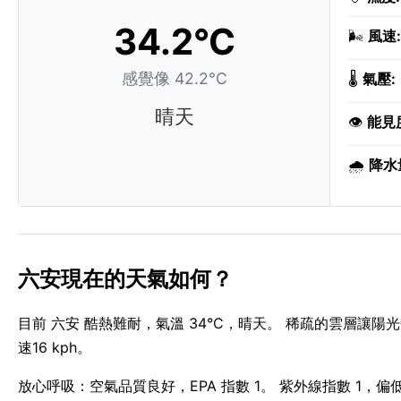
34.2°C
🌬️
風速:
感覺像 42.2°C
🌡️
氣壓:
晴天
👁️
能見
🌧️
降水
六安現在的天氣如何？
目前 六安 酷熱難耐，氣溫 34°C，晴天。 稀疏的雲層讓陽光
速16 kph。
放心呼吸：空氣品質良好，EPA 指數 1。 紫外線指數 1，偏低 