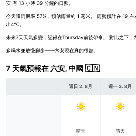
安 有 13 小時 39 分鐘的日照。
今天降雨機率 57%，預估雨量約 1 毫米。 雨勢預計在 1
出4°C。
未來7天天氣多變，記得在Thursday前後帶傘。 對比之下
多喝水並放慢腳步——六安現在真的很熱。
7 天氣預報在 六安, 中國 🇨🇳
週日 2. 8月
週一 3. 8月
晴天
晴天