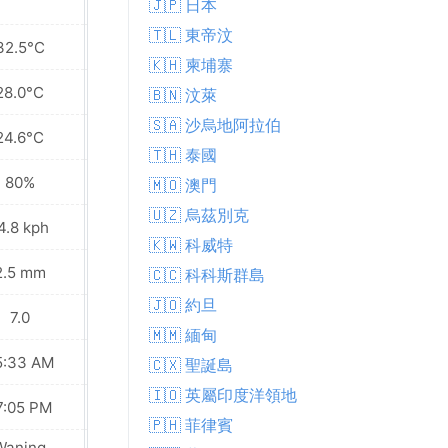
🇯🇵 日本
🇹🇱 東帝汶
32.5°C
31.5°C
🇰🇭 柬埔寨
28.0°C
27.8°C
🇧🇳 汶萊
🇸🇦 沙烏地阿拉伯
24.6°C
24.6°C
🇹🇭 泰國
80%
81%
🇲🇴 澳門
🇺🇿 烏茲別克
4.8 kph
15.8 kph
🇰🇼 科威特
2.5 mm
0.7 mm
🇨🇨 科科斯群島
🇯🇴 約旦
7.0
8.0
🇲🇲 緬甸
5:33 AM
05:34 AM
🇨🇽 聖誕島
🇮🇴 英屬印度洋領地
7:05 PM
07:04 PM
🇵🇭 菲律賓
Waning
Waning