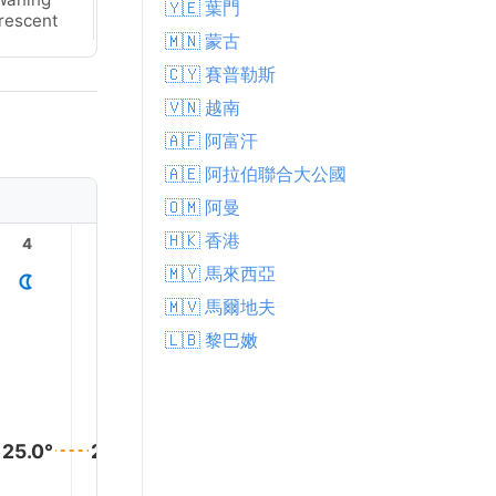
🇾🇪 葉門
rescent
Crescent
🇲🇳 蒙古
🇨🇾 賽普勒斯
🇻🇳 越南
🇦🇫 阿富汗
🇦🇪 阿拉伯聯合大公國
🇴🇲 阿曼
🇭🇰 香港
4
5
6
7
8
9
🇲🇾 馬來西亞
🇲🇻 馬爾地夫
🇱🇧 黎巴嫩
30.0°
28.0°
27.0°
25.0°
25.0°
25.0°