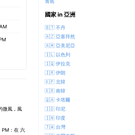
青島
國家 in 亞洲
 AM
🇧🇹 不丹
🇦🇿 亞塞拜然
 PM
🇦🇲 亞美尼亞
🇮🇱 以色列
🇮🇶 伊拉克
🇮🇷 伊朗
🇰🇵 北韓
🇰🇷 南韓
🇶🇦 卡塔爾
🇮🇩 印尼
t的微風，風
🇮🇳 印度
🇹🇼 台灣
 PM：在 六