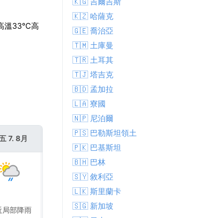
🇰🇬 吉爾吉斯
🇰🇿 哈薩克
溫33°C高
🇬🇪 喬治亞
🇹🇲 土庫曼
🇹🇷 土耳其
🇹🇯 塔吉克
🇧🇩 孟加拉
🇱🇦 寮國
🇳🇵 尼泊爾
🇵🇸 巴勒斯坦領土
五 7. 8月
週六 8. 8月
🇵🇰 巴基斯坦
🇧🇭 巴林
🇸🇾 敘利亞
🇱🇰 斯里蘭卡
🇸🇬 新加坡
近局部降雨
附近局部降雨