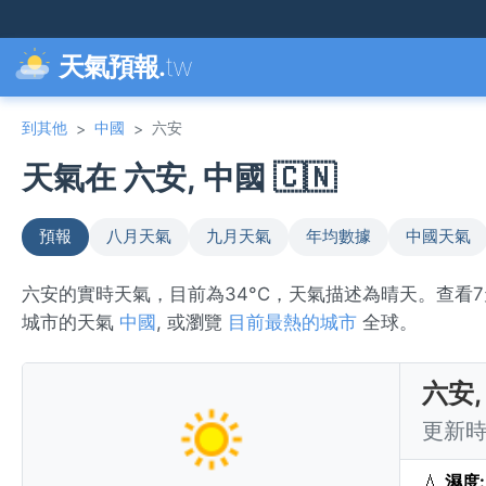
天氣預報.
tw
到其他
中國
六安
>
>
天氣在 六安, 中國 🇨🇳
預報
八月天氣
九月天氣
年均數據
中國天氣
六安的實時天氣，目前為34°C，天氣描述為晴天。查看
城市的天氣
中國
, 或瀏覽
目前最熱的城市
全球。
六安,
更新時間
💧
濕度: