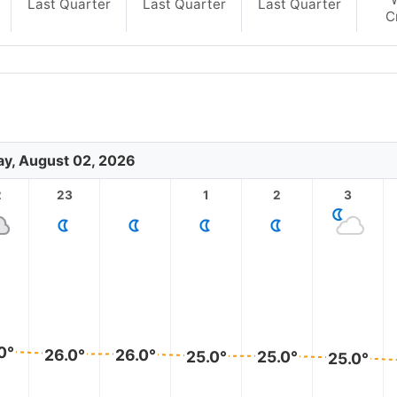
Last Quarter
Last Quarter
Last Quarter
C
y, August 02, 2026
2
23
1
2
3
0°
26.0°
26.0°
25.0°
25.0°
25.0°