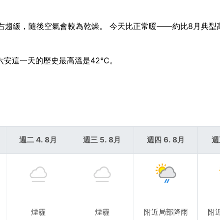
9 左右趨緩，隨後空氣會較為乾燥。 今天比正常暖——約比8月典型高
，六安這一天的歷史最高溫是42°C。
週二 4. 8月
週三 5. 8月
週四 6. 8月
週
煙霾
煙霾
附近局部降雨
附