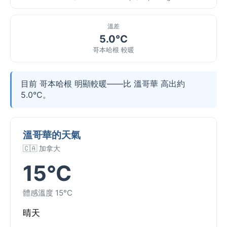
溫差
5.0°C
哥本哈根 較暖
目前 哥本哈根 明顯較暖——比 溫哥華 高出約
5.0°C。
溫哥華的天氣
🇨🇦 加拿大
15°C
體感溫度 15°C
晴天