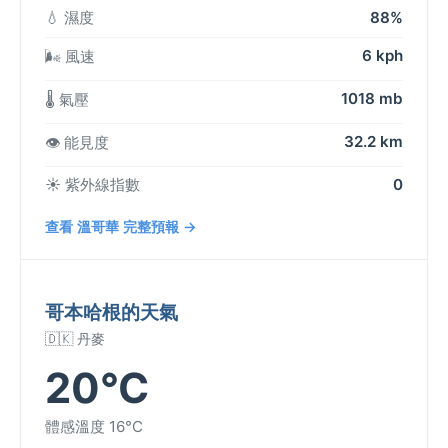
💧 濕度
88%
6 kph
🌬️ 風速
1018 mb
🌡️ 氣壓
32.2 km
👁️ 能見度
☀️ 紫外線指數
0
查看 溫哥華 完整預報 →
哥本哈根的天氣
🇩🇰 丹麥
20°C
體感溫度 16°C