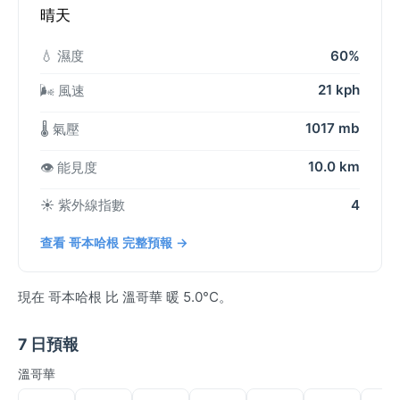
晴天
💧 濕度
60%
21 kph
🌬️ 風速
1017 mb
🌡️ 氣壓
10.0 km
👁️ 能見度
☀️ 紫外線指數
4
查看 哥本哈根 完整預報 →
現在 哥本哈根 比 溫哥華 暖 5.0°C。
7 日預報
溫哥華