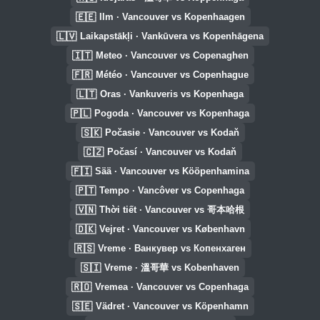
🇪🇪
Ilm · Vancouver vs Kopenhaagen
🇱🇻
Laikapstākļi · Vankūvera vs Kopenhāgena
🇮🇹
Meteo · Vancouver vs Copenaghen
🇫🇷
Météo · Vancouver vs Copenhague
🇱🇹
Oras · Vankuveris vs Kopenhaga
🇵🇱
Pogoda · Vancouver vs Kopenhaga
🇸🇰
Počasie · Vancouver vs Kodaň
🇨🇿
Počasí · Vancouver vs Kodaň
🇫🇮
Sää · Vancouver vs Kööpenhamina
🇵🇹
Tempo · Vancôver vs Copenhaga
🇻🇳
Thời tiết · Vancouver vs 哥本哈根
🇩🇰
Vejret · Vancouver vs København
🇷🇸
Vreme · Ванкувер vs Копенхаген
🇸🇮
Vreme · 溫哥華 vs Kobenhaven
🇷🇴
Vremea · Vancouver vs Copenhaga
🇸🇪
Vädret · Vancouver vs Köpenhamn