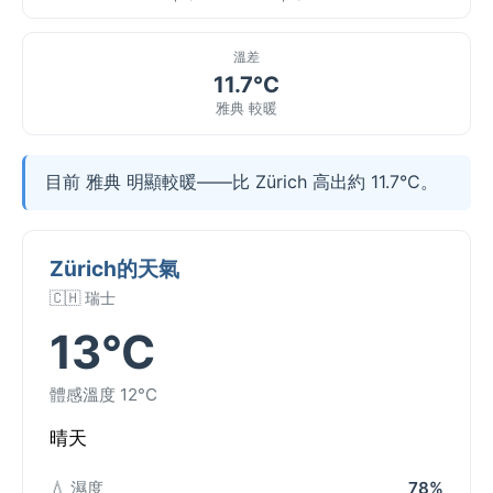
溫差
11.7°C
雅典 較暖
目前 雅典 明顯較暖——比 Zürich 高出約 11.7°C。
Zürich的天氣
🇨🇭 瑞士
13°C
體感溫度 12°C
晴天
💧 濕度
78%