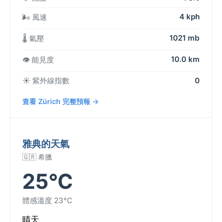
4 kph
🌬️ 風速
1021 mb
🌡️ 氣壓
10.0 km
👁️ 能見度
☀️ 紫外線指數
0
查看 Zürich 完整預報 →
雅典的天氣
🇬🇷 希臘
25°C
體感溫度 23°C
晴天