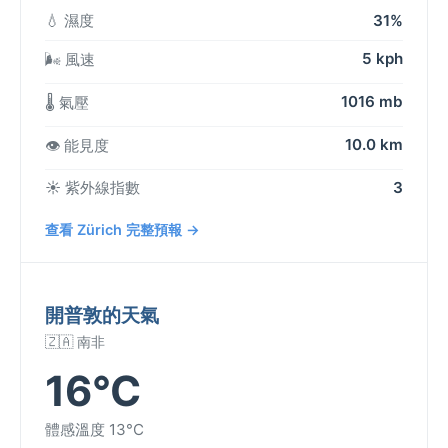
💧 濕度
31%
5 kph
🌬️ 風速
1016 mb
🌡️ 氣壓
10.0 km
👁️ 能見度
☀️ 紫外線指數
3
查看 Zürich 完整預報 →
開普敦的天氣
🇿🇦 南非
16°C
體感溫度 13°C