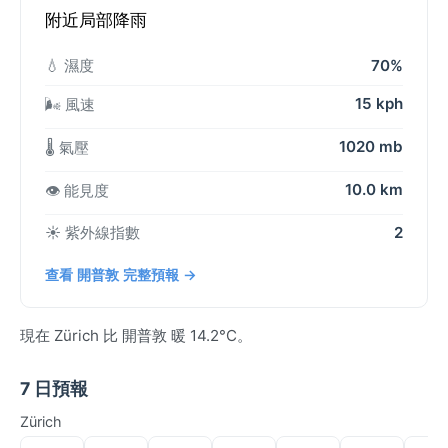
附近局部降雨
💧 濕度
70%
15 kph
🌬️ 風速
1020 mb
🌡️ 氣壓
10.0 km
👁️ 能見度
☀️ 紫外線指數
2
查看 開普敦 完整預報 →
現在 Zürich 比 開普敦 暖 14.2°C。
7 日預報
Zürich