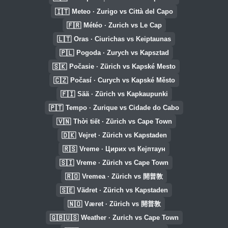
🇮🇹
Meteo · Zurigo vs Città del Capo
🇫🇷
Météo · Zurich vs Le Cap
🇱🇹
Oras · Ciurichas vs Keiptaunas
🇵🇱
Pogoda · Zurych vs Kapsztad
🇸🇰
Počasie · Zürich vs Kapské Mesto
🇨🇿
Počasí · Curych vs Kapské Město
🇫🇮
Sää · Zürich vs Kapkaupunki
🇵🇹
Tempo · Zurique vs Cidade do Cabo
🇻🇳
Thời tiết · Zürich vs Cape Town
🇩🇰
Vejret · Zürich vs Kapstaden
🇷🇸
Vreme · Цирих vs Кејптаун
🇸🇮
Vreme · Zürich vs Cape Town
🇷🇴
Vremea · Zürich vs 開普敦
🇸🇪
Vädret · Zürich vs Kapstaden
🇳🇴
Været · Zürich vs 開普敦
🇬🇧🇺🇸
Weather · Zurich vs Cape Town