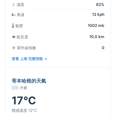
💧 濕度
82%
12 kph
🌬️ 風速
1002 mb
🌡️ 氣壓
10.0 km
👁️ 能見度
☀️ 紫外線指數
0
查看 上海 完整預報 →
哥本哈根的天氣
🇩🇰 丹麥
17°C
體感溫度 12°C