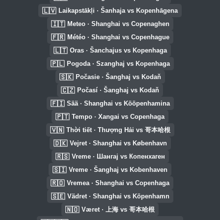
🇱🇻
Laikapstākļi · Šanhaja vs Kopenhāgena
🇮🇹
Meteo · Shanghai vs Copenaghen
🇫🇷
Météo · Shanghai vs Copenhague
🇱🇹
Oras · Šanchajus vs Kopenhaga
🇵🇱
Pogoda · Szanghaj vs Kopenhaga
🇸🇰
Počasie · Šanghaj vs Kodaň
🇨🇿
Počasí · Šanghaj vs Kodaň
🇫🇮
Sää · Shanghai vs Kööpenhamina
🇵🇹
Tempo · Xangai vs Copenhaga
🇻🇳
Thời tiết · Thượng Hải vs 哥本哈根
🇩🇰
Vejret · Shanghai vs København
🇷🇸
Vreme · Шангај vs Копенхаген
🇸🇮
Vreme · Šanghaj vs Kobenhaven
🇷🇴
Vremea · Shanghai vs Copenhaga
🇸🇪
Vädret · Shanghai vs Köpenhamn
🇳🇴
Været · 上海 vs 哥本哈根