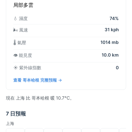
局部多雲
💧 濕度
74%
31 kph
🌬️ 風速
1014 mb
🌡️ 氣壓
10.0 km
👁️ 能見度
☀️ 紫外線指數
0
查看 哥本哈根 完整預報 →
現在 上海 比 哥本哈根 暖 10.7°C。
7 日預報
上海