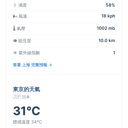
💧 濕度
58%
18 kph
🌬️ 風速
1002 mb
🌡️ 氣壓
10.0 km
👁️ 能見度
☀️ 紫外線指數
1
查看 上海 完整預報 →
東京的天氣
🇯🇵 日本
31°C
體感溫度 34°C