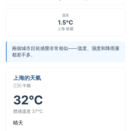
溫差
1.5°C
上海 較暖
兩個城市目前感覺非常相似——溫度、濕度和降雨量
都差不多。
上海的天氣
🇨🇳 中國
32°C
體感溫度 37°C
晴天