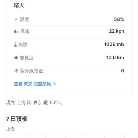
晴天
💧 濕度
58%
22 kph
🌬️ 風速
1009 mb
🌡️ 氣壓
10.0 km
👁️ 能見度
☀️ 紫外線指數
0
查看 東京 完整預報 →
現在 上海 比 東京 暖 1.5°C。
7 日預報
上海