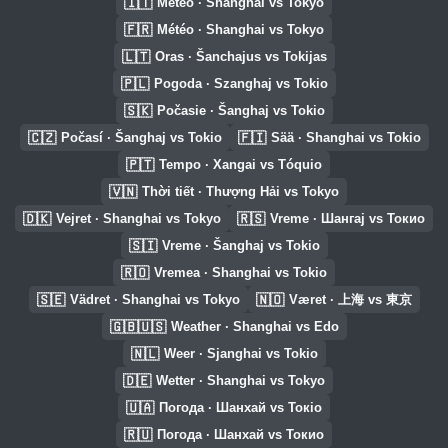
🇮🇹
Meteo · Shanghai vs Tokyo
🇫🇷
Météo · Shanghai vs Tokyo
🇱🇹
Oras · Šanchajus vs Tokijas
🇵🇱
Pogoda · Szanghaj vs Tokio
🇸🇰
Počasie · Šanghaj vs Tokio
🇨🇿
🇫🇮
Počasí · Šanghaj vs Tokio
Sää · Shanghai vs Tokio
🇵🇹
Tempo · Xangai vs Tóquio
🇻🇳
Thời tiết · Thượng Hải vs Tokyo
🇩🇰
🇷🇸
Vejret · Shanghai vs Tokyo
Vreme · Шангај vs Токио
🇸🇮
Vreme · Šanghaj vs Tokio
🇷🇴
Vremea · Shanghai vs Tokio
🇸🇪
🇳🇴
Vädret · Shanghai vs Tokyo
Været · 上海 vs 東京
🇬🇧🇺🇸
Weather · Shanghai vs Edo
🇳🇱
Weer · Sjanghai vs Tokio
🇩🇪
Wetter · Shanghai vs Tokyo
🇺🇦
Погода · Шанхай vs Токіо
🇷🇺
Погода · Шанхай vs Токио